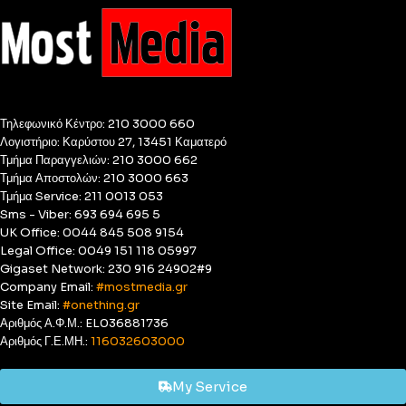
Τηλεφωνικό Κέντρο: 210 3000 660
Λογιστήριο: Καρύστου 27, 13451 Καματερό
Τμήμα Παραγγελιών: 210 3000 662
Τμήμα Αποστολών: 210 3000 663
Τμήμα Service: 211 0013 053
Sms - Viber: 693 694 695 5
UK Office: 0044 845 508 9154
Legal Office: 0049 151 118 05997
Gigaset Network: 230 916 24902#9
Company Email:
#mostmedia.gr
Site Email:
#onething.gr
Αριθμός Α.Φ.Μ.: EL036881736
Αριθμός Γ.Ε.ΜΗ.:
116032603000
My Service