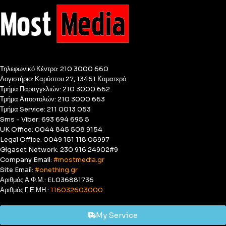
Τηλεφωνικό Κέντρο: 210 3000 660
Λογιστήριο: Καρύστου 27, 13451 Καματερό
Τμήμα Παραγγελιών: 210 3000 662
Τμήμα Αποστολών: 210 3000 663
Τμήμα Service: 211 0013 053
Sms - Viber: 693 694 695 5
UK Office: 0044 845 508 9154
Legal Office: 0049 151 118 05997
Gigaset Network: 230 916 24902#9
Company Email:
#mostmedia.gr
Site Email:
#onething.gr
Αριθμός Α.Φ.Μ.: EL036881736
Αριθμός Γ.Ε.ΜΗ.:
116032603000
My Service