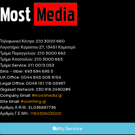
Τηλεφωνικό Κέντρο: 210 3000 660
Λογιστήριο: Καρύστου 27, 13451 Καματερό
Τμήμα Παραγγελιών: 210 3000 662
Τμήμα Αποστολών: 210 3000 663
Τμήμα Service: 211 0013 053
Sms - Viber: 693 694 695 5
UK Office: 0044 845 508 9154
Legal Office: 0049 151 118 05997
Gigaset Network: 230 916 24902#9
Company Email:
#mostmedia.gr
Site Email:
#onething.gr
Αριθμός Α.Φ.Μ.: EL036881736
Αριθμός Γ.Ε.ΜΗ.:
116032603000
My Service