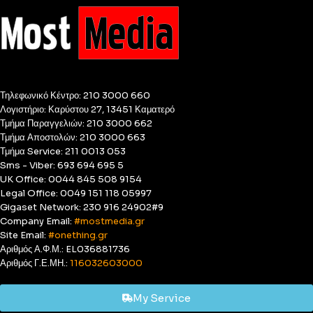
Τηλεφωνικό Κέντρο: 210 3000 660
Λογιστήριο: Καρύστου 27, 13451 Καματερό
Τμήμα Παραγγελιών: 210 3000 662
Τμήμα Αποστολών: 210 3000 663
Τμήμα Service: 211 0013 053
Sms - Viber: 693 694 695 5
UK Office: 0044 845 508 9154
Legal Office: 0049 151 118 05997
Gigaset Network: 230 916 24902#9
Company Email:
#mostmedia.gr
Site Email:
#onething.gr
Αριθμός Α.Φ.Μ.: EL036881736
Αριθμός Γ.Ε.ΜΗ.:
116032603000
My Service