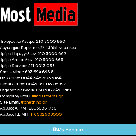
Τηλεφωνικό Κέντρο: 210 3000 660
Λογιστήριο: Καρύστου 27, 13451 Καματερό
Τμήμα Παραγγελιών: 210 3000 662
Τμήμα Αποστολών: 210 3000 663
Τμήμα Service: 211 0013 053
Sms - Viber: 693 694 695 5
UK Office: 0044 845 508 9154
Legal Office: 0049 151 118 05997
Gigaset Network: 230 916 24902#9
Company Email:
#mostmedia.gr
Site Email:
#onething.gr
Αριθμός Α.Φ.Μ.: EL036881736
Αριθμός Γ.Ε.ΜΗ.:
116032603000
My Service