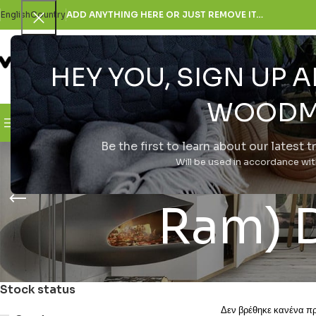
English
Country
ADD ANYTHING HERE OR JUST REMOVE IT…
HEY YOU, SIGN UP
SELECT CATEGORY
WOODM
Browse Categories
H Εταιρεία
Be the first to learn about our latest 
Realme G
Will be used in accordance wi
Ram) 
Stock status
Δεν βρέθηκε κανένα προ