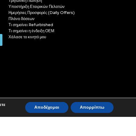
Τριγωνική Πώληση
Υποστήριξη Εταιρικών Πελατών
Ημερήσιες Προσφορές (Daily Offers)
Πλάνο δόσεων
Τι σημαίνει Refurbished
Τι σημαίνει η ένδειξη ΟΕΜ
Χάλασε το κινητό μου
ετε
Αποδέχομαι
Απορρίπτω