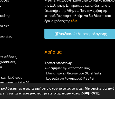
(FAQs)
Media
. Λειτουργεί κάτω από το νομικό πλαίσιο
ν
της Ελληνικής Επικράτειας και υπόκειται στα
ν
δικαστήρια της Αθήνας. Πριν την χρήση της
απάτης
ιστοσελίδας παρακαλούμε να διαβάσατε τους
όρους χρήσης της
εδώ
.
γελίες
Διαδικασία Αποφορολόγισης
ράπεζες
Χρήσιμα
αι ειδήσεις)
ς (Manuals)
Τρόποι Αποστολής
ου
Αναζητήστε την αποστολή σας
Η λίστα των επιθυμιών μου (Wishlist)
ν και Παράπονα
Πως φτιάχνω λογαριασμό PayPal
 διαγωνισμών (MMA)
t
καλύτερη εμπειρία χρήσης στον ιστότοπό μας. Μπορείτε να μάθ
οπούς — καμία παραγγελία δεν θα ολοκληρωθεί.
ύμε ή να τα απενεργοποιήσετε στις παρακάτω
ρυθμίσεις
.