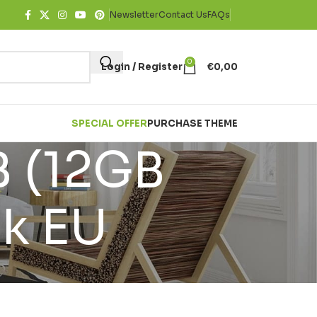
Newsletter
Contact Us
FAQs
0
Login / Register
€
0,00
SPECIAL OFFER
PURCHASE THEME
B (12GB
ck EU