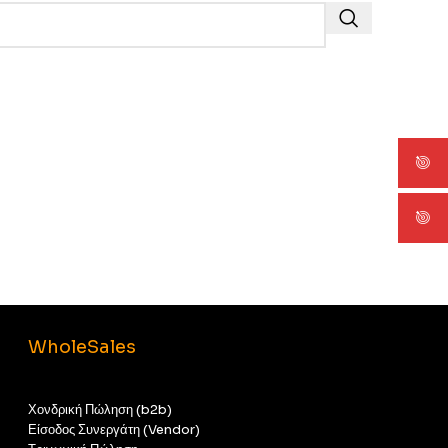
WholeSales
Χονδρική Πώληση (b2b)
Είσοδος Συνεργάτη (Vendor)