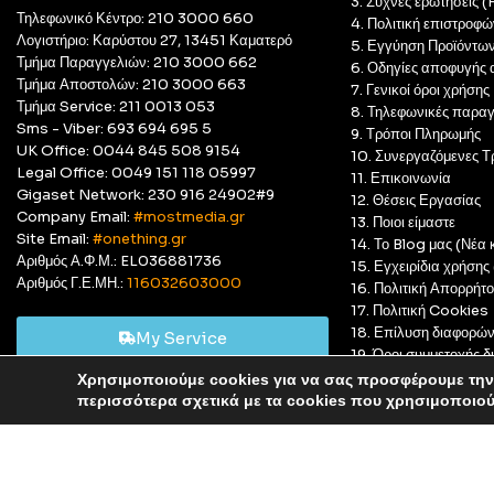
3. Συχνές ερωτήσεις 
Τηλεφωνικό Κέντρο: 210 3000 660
4. Πολιτική επιστροφώ
Λογιστήριο: Καρύστου 27, 13451 Καματερό
5. Εγγύηση Προϊόντω
Τμήμα Παραγγελιών: 210 3000 662
6. Οδηγίες αποφυγής 
Τμήμα Αποστολών: 210 3000 663
7. Γενικοί όροι χρήσης
Τμήμα Service: 211 0013 053
8. Τηλεφωνικές παραγ
Sms - Viber: 693 694 695 5
9. Τρόποι Πληρωμής
UK Office: 0044 845 508 9154
10. Συνεργαζόμενες Τ
Legal Office: 0049 151 118 05997
11. Επικοινωνία
Gigaset Network: 230 916 24902#9
12. Θέσεις Εργασίας
Company Email:
#mostmedia.gr
13. Ποιοι είμαστε
Site Email:
#onething.gr
14. Το Blog μας (Νέα κ
Αριθμός Α.Φ.Μ.: EL036881736
15. Εγχειρίδια χρήση
Αριθμός Γ.Ε.ΜΗ.:
116032603000
16. Πολιτική Απορρήτ
17. Πολιτική Cookies
18. Επίλυση διαφορώ
My Service
19. Όροι συμμετοχής
20. GDPR Complian
Χρησιμοποιούμε cookies για να σας προσφέρουμε την 
Αυτό είναι ένα δοκιμαστικό κατάστημα για δοκιμαστικούς σκ
περισσότερα σχετικά με τα cookies που χρησιμοποιο
© Most Media 2011 - 2025, All rights reserved