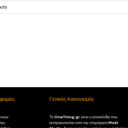
φορίες
Γενικός Κανονισμός
εσιών
Το
OneThing.gr
είναι η ιστοσελίδα που
ίας
εκπροσωπείται από την επιχείρηση
Most