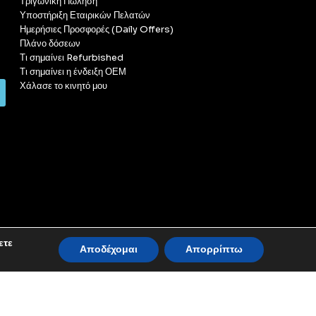
Τριγωνική Πώληση
Υποστήριξη Εταιρικών Πελατών
Ημερήσιες Προσφορές (Daily Offers)
Πλάνο δόσεων
Τι σημαίνει Refurbished
Τι σημαίνει η ένδειξη ΟΕΜ
Χάλασε το κινητό μου
ετε
Αποδέχομαι
Απορρίπτω