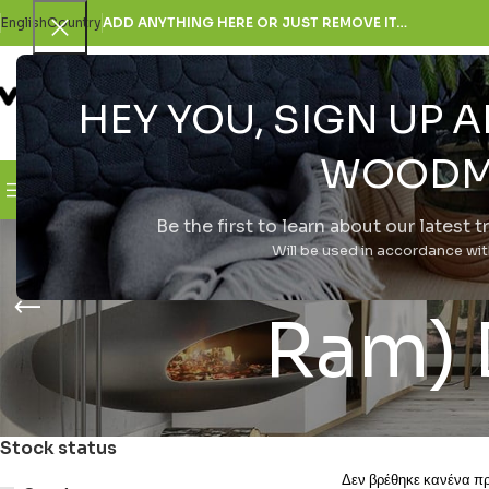
English
Country
ADD ANYTHING HERE OR JUST REMOVE IT…
HEY YOU, SIGN UP
SELECT CATEGORY
WOODM
Browse Categories
H Εταιρεία
Be the first to learn about our latest 
Realme G
Will be used in accordance wi
Ram) 
Stock status
Δεν βρέθηκε κανένα προ