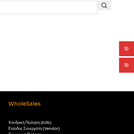
WholeSales
Χονδρική Πώληση (b2b)
Είσοδος Συνεργάτη (Vendor)