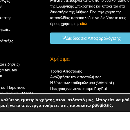
(FAQs)
Media
. Λειτουργεί κάτω από το νομικό πλαίσιο
ν
της Ελληνικής Επικράτειας και υπόκειται στα
ν
δικαστήρια της Αθήνας. Πριν την χρήση της
απάτης
ιστοσελίδας παρακαλούμε να διαβάσατε τους
όρους χρήσης της
εδώ
.
γελίες
Διαδικασία Αποφορολόγισης
ράπεζες
Χρήσιμα
αι ειδήσεις)
ς (Manuals)
Τρόποι Αποστολής
ου
Αναζητήστε την αποστολή σας
Η λίστα των επιθυμιών μου (Wishlist)
ν και Παράπονα
Πως φτιάχνω λογαριασμό PayPal
 διαγωνισμών (MMA)
t
καλύτερη εμπειρία χρήσης στον ιστότοπό μας. Μπορείτε να μάθ
οπούς — καμία παραγγελία δεν θα ολοκληρωθεί.
ύμε ή να τα απενεργοποιήσετε στις παρακάτω
ρυθμίσεις
.