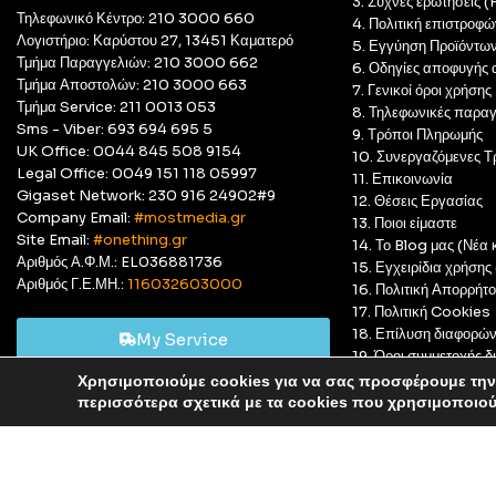
3. Συχνές ερωτήσεις 
Τηλεφωνικό Κέντρο: 210 3000 660
4. Πολιτική επιστροφώ
Λογιστήριο: Καρύστου 27, 13451 Καματερό
5. Εγγύηση Προϊόντω
Τμήμα Παραγγελιών: 210 3000 662
6. Οδηγίες αποφυγής 
Τμήμα Αποστολών: 210 3000 663
7. Γενικοί όροι χρήσης
Τμήμα Service: 211 0013 053
8. Τηλεφωνικές παραγ
Sms - Viber: 693 694 695 5
9. Τρόποι Πληρωμής
UK Office: 0044 845 508 9154
10. Συνεργαζόμενες Τ
Legal Office: 0049 151 118 05997
11. Επικοινωνία
Gigaset Network: 230 916 24902#9
12. Θέσεις Εργασίας
Company Email:
#mostmedia.gr
13. Ποιοι είμαστε
Site Email:
#onething.gr
14. Το Blog μας (Νέα κ
Αριθμός Α.Φ.Μ.: EL036881736
15. Εγχειρίδια χρήση
Αριθμός Γ.Ε.ΜΗ.:
116032603000
16. Πολιτική Απορρήτ
17. Πολιτική Cookies
18. Επίλυση διαφορώ
My Service
19. Όροι συμμετοχής
20. GDPR Complian
Χρησιμοποιούμε cookies για να σας προσφέρουμε την 
Αυτό είναι ένα δοκιμαστικό κατάστημα για δοκιμαστικούς σκ
περισσότερα σχετικά με τα cookies που χρησιμοποιο
© Most Media 2011 - 2025, All rights reserved