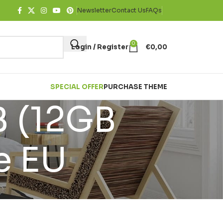
Newsletter
Contact Us
FAQs
0
Login / Register
€
0,00
SPECIAL OFFER
PURCHASE THEME
B (12GB
e EU