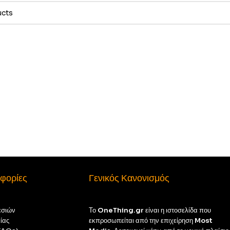
φορίες
Γενικός Κανονισμός
εσιών
Το
OneThing.gr
είναι η ιστοσελίδα που
ίας
εκπροσωπείται από την επιχείρηση
Most