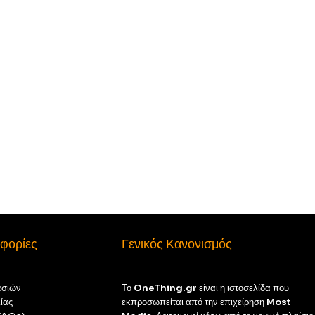
φορίες
Γενικός Κανονισμός
εσιών
Το
OneThing.gr
είναι η ιστοσελίδα που
ίας
εκπροσωπείται από την επιχείρηση
Most