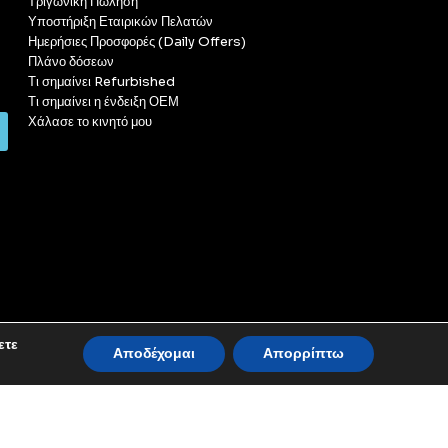
Τριγωνική Πώληση
Υποστήριξη Εταιρικών Πελατών
Ημερήσιες Προσφορές (Daily Offers)
Πλάνο δόσεων
Τι σημαίνει Refurbished
Τι σημαίνει η ένδειξη ΟΕΜ
Χάλασε το κινητό μου
ετε
Αποδέχομαι
Απορρίπτω