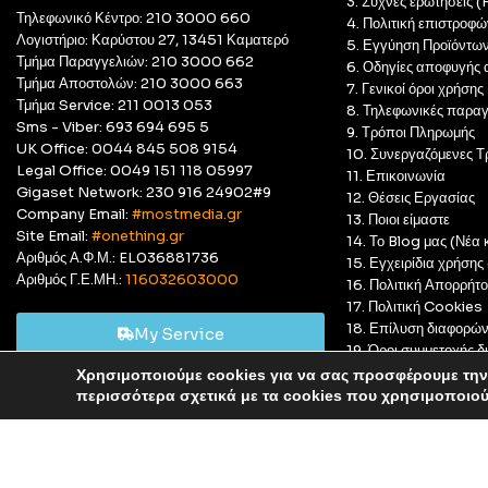
3. Συχνές ερωτήσεις 
Τηλεφωνικό Κέντρο: 210 3000 660
4. Πολιτική επιστροφώ
Λογιστήριο: Καρύστου 27, 13451 Καματερό
5. Εγγύηση Προϊόντω
Τμήμα Παραγγελιών: 210 3000 662
6. Οδηγίες αποφυγής 
Τμήμα Αποστολών: 210 3000 663
7. Γενικοί όροι χρήσης
Τμήμα Service: 211 0013 053
8. Τηλεφωνικές παραγ
Sms - Viber: 693 694 695 5
9. Τρόποι Πληρωμής
UK Office: 0044 845 508 9154
10. Συνεργαζόμενες Τ
Legal Office: 0049 151 118 05997
11. Επικοινωνία
Gigaset Network: 230 916 24902#9
12. Θέσεις Εργασίας
Company Email:
#mostmedia.gr
13. Ποιοι είμαστε
Site Email:
#onething.gr
14. Το Blog μας (Νέα κ
Αριθμός Α.Φ.Μ.: EL036881736
15. Εγχειρίδια χρήση
Αριθμός Γ.Ε.ΜΗ.:
116032603000
16. Πολιτική Απορρήτ
17. Πολιτική Cookies
18. Επίλυση διαφορώ
My Service
19. Όροι συμμετοχής
20. GDPR Complian
Χρησιμοποιούμε cookies για να σας προσφέρουμε την 
Αυτό είναι ένα δοκιμαστικό κατάστημα για δοκιμαστικούς σκ
περισσότερα σχετικά με τα cookies που χρησιμοποιο
© Most Media 2011 - 2025, All rights reserved