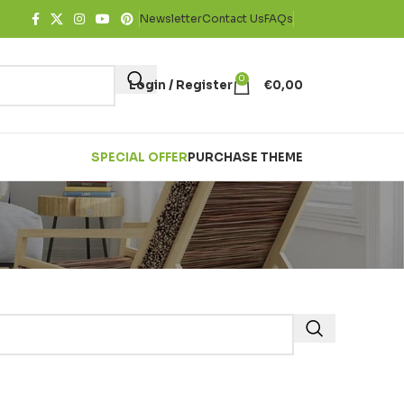
Newsletter
Contact Us
FAQs
0
Login / Register
€
0,00
SPECIAL OFFER
PURCHASE THEME