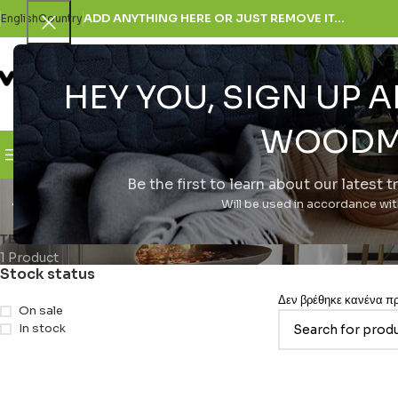
ADD ANYTHING HERE OR JUST REMOVE IT…
English
Country
HEY YOU, SIGN UP
SELECT CATEGORY
WOODM
Browse Categories
H Εταιρεία
Be the first to learn about our latest 
Realme GT 7T 5G 256GB (12
Will be used in accordance wi
ΤΕΧΝΟΛΟΓΊΑ
1 Product
Stock status
Δεν βρέθηκε κανένα προ
On sale
In stock