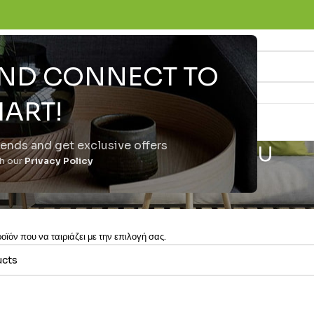
 AND CONNECT TO
ART!
trends and get exclusive offers
GB Ram) Dual-Sim Yellow EU
th our
Privacy Policy
ϊόν που να ταιριάζει με την επιλογή σας.