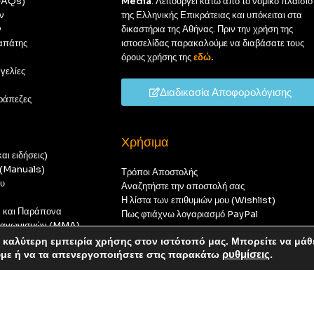
(FAQs)
Media
. Λειτουργεί κάτω από το νομικό πλαίσιο
ν
της Ελληνικής Επικράτειας και υπόκειται στα
ν
δικαστήρια της Αθήνας. Πριν την χρήση της
απάτης
ιστοσελίδας παρακαλούμε να διαβάσατε τους
όρους χρήσης της
εδώ
.
γελίες
Διαδικασία Αποφορολόγισης
ράπεζες
Χρήσιμα
αι ειδήσεις)
ς (Manuals)
Τρόποι Αποστολής
ου
Αναζητήστε την αποστολή σας
Η λίστα των επιθυμιών μου (Wishlist)
ν και Παράπονα
Πως φτιάχνω λογαριασμό PayPal
 διαγωνισμών (MMA)
t
καλύτερη εμπειρία χρήσης στον ιστότοπό μας. Μπορείτε να μάθ
οπούς — καμία παραγγελία δεν θα ολοκληρωθεί.
ύμε ή να τα απενεργοποιήσετε στις παρακάτω
ρυθμίσεις
.