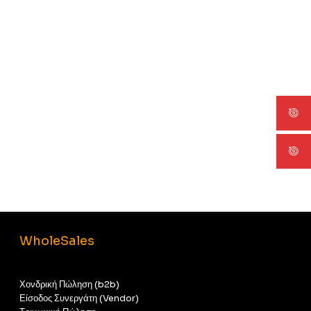
WholeSales
Χονδρική Πώληση (b2b)
Είσοδος Συνεργάτη (Vendor)