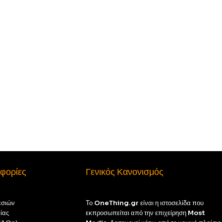
φορίες
Γενικός Κανονισμός
εσιών
Το
OneThing.gr
είναι η ιστοσελίδα που
ίας
εκπροσωπείται από την επιχείρηση
Most