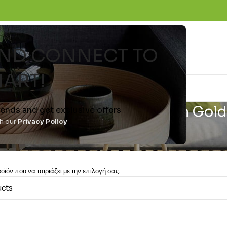
 AND CONNECT TO
ART!
(4GB Ram) Dual-Sim Beach Gold
trends and get exclusive offers
th our
Privacy Policy
ϊόν που να ταιριάζει με την επιλογή σας.