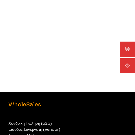
WholeSales
Χονδρική Πώληση (b2b)
Είσοδος Συνεργάτη (Vendor)