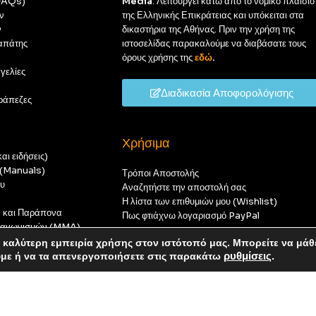
(FAQs)
Media
. Λειτουργεί κάτω από το νομικό πλαίσιο
ν
της Ελληνικής Επικράτειας και υπόκειται στα
ν
δικαστήρια της Αθήνας. Πριν την χρήση της
απάτης
ιστοσελίδας παρακαλούμε να διαβάσατε τους
όρους χρήσης της
εδώ
.
γελίες
Διαδικασία Αποφορολόγισης
ράπεζες
Χρήσιμα
αι ειδήσεις)
ς (Manuals)
Τρόποι Αποστολής
ου
Αναζητήστε την αποστολή σας
Η λίστα των επιθυμιών μου (Wishlist)
ν και Παράπονα
Πως φτιάχνω λογαριασμό PayPal
 διαγωνισμών (MMA)
t
καλύτερη εμπειρία χρήσης στον ιστότοπό μας. Μπορείτε να μάθ
οπούς — καμία παραγγελία δεν θα ολοκληρωθεί.
ύμε ή να τα απενεργοποιήσετε στις παρακάτω
ρυθμίσεις
.