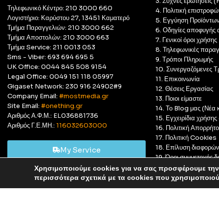
3. Συχνές ερωτήσεις 
Τηλεφωνικό Κέντρο: 210 3000 660
4. Πολιτική επιστροφώ
Λογιστήριο: Καρύστου 27, 13451 Καματερό
5. Εγγύηση Προϊόντω
Τμήμα Παραγγελιών: 210 3000 662
6. Οδηγίες αποφυγής 
Τμήμα Αποστολών: 210 3000 663
7. Γενικοί όροι χρήσης
Τμήμα Service: 211 0013 053
8. Τηλεφωνικές παραγ
Sms - Viber: 693 694 695 5
9. Τρόποι Πληρωμής
UK Office: 0044 845 508 9154
10. Συνεργαζόμενες Τ
Legal Office: 0049 151 118 05997
11. Επικοινωνία
Gigaset Network: 230 916 24902#9
12. Θέσεις Εργασίας
Company Email:
#mostmedia.gr
13. Ποιοι είμαστε
Site Email:
#onething.gr
14. Το Blog μας (Νέα κ
Αριθμός Α.Φ.Μ.: EL036881736
15. Εγχειρίδια χρήση
Αριθμός Γ.Ε.ΜΗ.:
116032603000
16. Πολιτική Απορρήτ
17. Πολιτική Cookies
18. Επίλυση διαφορώ
My Service
19. Όροι συμμετοχής
20. GDPR Complian
Χρησιμοποιούμε cookies για να σας προσφέρουμε την 
Αυτό είναι ένα δοκιμαστικό κατάστημα για δοκιμαστικούς σκ
περισσότερα σχετικά με τα cookies που χρησιμοποιο
© Most Media 2011 - 2025, All rights reserved