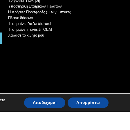
Τριγωνική Πώληση
Υποστήριξη Εταιρικών Πελατών
Ημερήσιες Προσφορές (Daily Offers)
Πλάνο δόσεων
Τι σημαίνει Refurbished
Τι σημαίνει η ένδειξη ΟΕΜ
Χάλασε το κινητό μου
ετε
Αποδέχομαι
Απορρίπτω