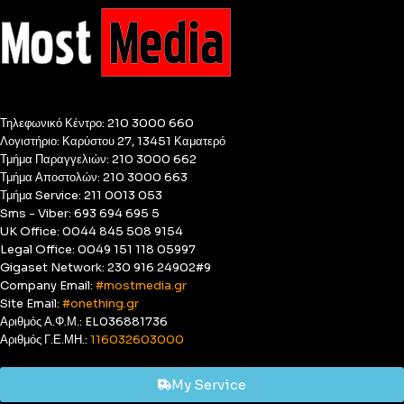
Τηλεφωνικό Κέντρο: 210 3000 660
Λογιστήριο: Καρύστου 27, 13451 Καματερό
Τμήμα Παραγγελιών: 210 3000 662
Τμήμα Αποστολών: 210 3000 663
Τμήμα Service: 211 0013 053
Sms - Viber: 693 694 695 5
UK Office: 0044 845 508 9154
Legal Office: 0049 151 118 05997
Gigaset Network: 230 916 24902#9
Company Email:
#mostmedia.gr
Site Email:
#onething.gr
Αριθμός Α.Φ.Μ.: EL036881736
Αριθμός Γ.Ε.ΜΗ.:
116032603000
My Service