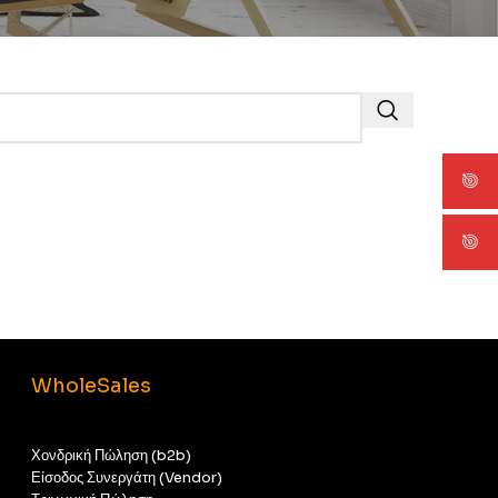
WholeSales
Χονδρική Πώληση (b2b)
Είσοδος Συνεργάτη (Vendor)