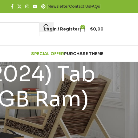
Newsletter
Contact Us
FAQs
0
Login / Register
€
0,00
SPECIAL OFFER
PURCHASE THEME
2024) Tab
4GB Ram)