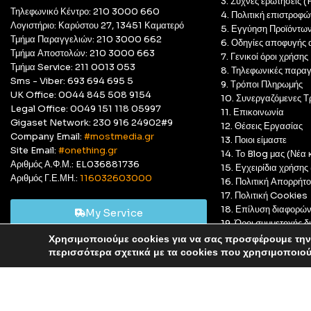
3. Συχνές ερωτήσεις 
Τηλεφωνικό Κέντρο: 210 3000 660
4. Πολιτική επιστροφώ
Λογιστήριο: Καρύστου 27, 13451 Καματερό
5. Εγγύηση Προϊόντω
Τμήμα Παραγγελιών: 210 3000 662
6. Οδηγίες αποφυγής 
Τμήμα Αποστολών: 210 3000 663
7. Γενικοί όροι χρήσης
Τμήμα Service: 211 0013 053
8. Τηλεφωνικές παραγ
Sms - Viber: 693 694 695 5
9. Τρόποι Πληρωμής
UK Office: 0044 845 508 9154
10. Συνεργαζόμενες Τ
Legal Office: 0049 151 118 05997
11. Επικοινωνία
Gigaset Network: 230 916 24902#9
12. Θέσεις Εργασίας
Company Email:
#mostmedia.gr
13. Ποιοι είμαστε
Site Email:
#onething.gr
14. Το Blog μας (Νέα κ
Αριθμός Α.Φ.Μ.: EL036881736
15. Εγχειρίδια χρήση
Αριθμός Γ.Ε.ΜΗ.:
116032603000
16. Πολιτική Απορρήτ
17. Πολιτική Cookies
18. Επίλυση διαφορώ
My Service
19. Όροι συμμετοχής
20. GDPR Complian
Χρησιμοποιούμε cookies για να σας προσφέρουμε την 
Αυτό είναι ένα δοκιμαστικό κατάστημα για δοκιμαστικούς σκ
περισσότερα σχετικά με τα cookies που χρησιμοποιο
© Most Media 2011 - 2025, All rights reserved