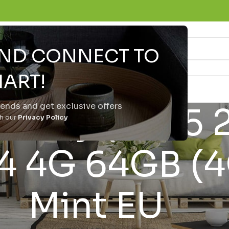
 AND CONNECT TO
ART!
trends and get exclusive offers
laxy (P625 
th our
Privacy Policy
0.4 4G 64GB (
Mint EU