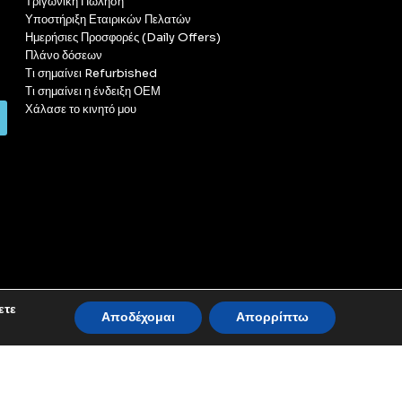
Τριγωνική Πώληση
Υποστήριξη Εταιρικών Πελατών
Ημερήσιες Προσφορές (Daily Offers)
Πλάνο δόσεων
Τι σημαίνει Refurbished
Τι σημαίνει η ένδειξη ΟΕΜ
Χάλασε το κινητό μου
ετε
Αποδέχομαι
Απορρίπτω