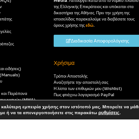
(FAQs)
Media
. Λειτουργεί κάτω από το νομικό πλαίσιο
ν
της Ελληνικής Επικράτειας και υπόκειται στα
ν
δικαστήρια της Αθήνας. Πριν την χρήση της
απάτης
ιστοσελίδας παρακαλούμε να διαβάσατε τους
όρους χρήσης της
εδώ
.
γελίες
Διαδικασία Αποφορολόγισης
ράπεζες
Χρήσιμα
αι ειδήσεις)
ς (Manuals)
Τρόποι Αποστολής
ου
Αναζητήστε την αποστολή σας
Η λίστα των επιθυμιών μου (Wishlist)
ν και Παράπονα
Πως φτιάχνω λογαριασμό PayPal
 διαγωνισμών (MMA)
t
καλύτερη εμπειρία χρήσης στον ιστότοπό μας. Μπορείτε να μάθ
οπούς — καμία παραγγελία δεν θα ολοκληρωθεί.
ύμε ή να τα απενεργοποιήσετε στις παρακάτω
ρυθμίσεις
.