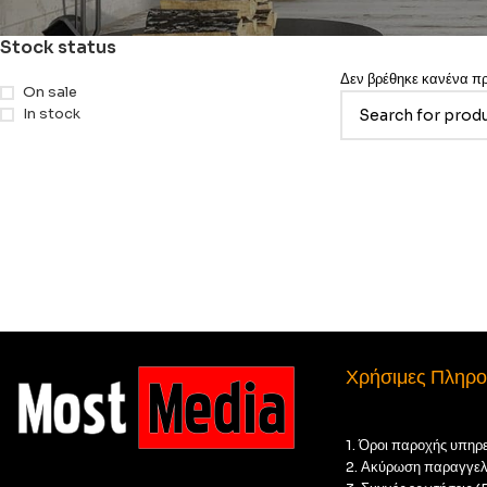
Stock status
Δεν βρέθηκε κανένα προ
On sale
In stock
Χρήσιμες Πληρο
1. Όροι παροχής υπηρ
2. Ακύρωση παραγγελ