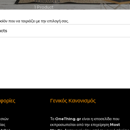
ΤΕΧΝΟΛΟΓΊΑ
1 Product
ϊόν που να ταιριάζει με την επιλογή σας.
φορίες
Γενικός Κανονισμός
εσιών
Το
OneThing.gr
είναι η ιστοσελίδα που
ίας
εκπροσωπείται από την επιχείρηση
Most