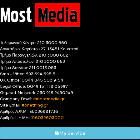
Τηλεφωνικό Κέντρο: 210 3000 660
Λογιστήριο: Καρύστου 27, 13451 Καματερό
Τμήμα Παραγγελιών: 210 3000 662
Τμήμα Αποστολών: 210 3000 663
Τμήμα Service: 211 0013 053
Sms - Viber: 693 694 695 5
UK Office: 0044 845 508 9154
Legal Office: 0049 151 118 05997
Gigaset Network: 230 916 24902#9
Company Email:
#mostmedia.gr
Site Email:
#onething.gr
Αριθμός Α.Φ.Μ.: EL036881736
Αριθμός Γ.Ε.ΜΗ.:
116032603000
My Service