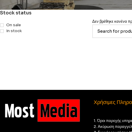
Stock status
Δεν βρέθηκε κανένα προ
On sale
In stock
Χρήσιμες Πληρο
1. Όροι παροχής υπηρ
2. Ακύρωση παραγγελ