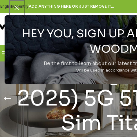
English
Country
ADD ANYTHING HERE OR JUST REMOVE IT…
HEY YOU, SIGN UP
SELECT CATEGORY
WOODM
Browse Categories
H Εταιρεία
Be the first to learn about our latest 
Samsung G
Will be used in accordance wi
2025) 5G 5
Sim Ti