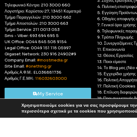
3. Συχνές ερωτήσεις 
Τηλεφωνικό Κέντρο: 210 3000 660
4. Πολιτική επιστροφώ
Λογιστήριο: Καρύστου 27, 13451 Καματερό
5. Εγγύηση Προϊόντω
Τμήμα Παραγγελιών: 210 3000 662
6. Οδηγίες αποφυγής 
Τμήμα Αποστολών: 210 3000 663
7. Γενικοί όροι χρήσης
Τμήμα Service: 211 0013 053
8. Τηλεφωνικές παραγ
Sms - Viber: 693 694 695 5
9. Τρόποι Πληρωμής
UK Office: 0044 845 508 9154
10. Συνεργαζόμενες Τ
Legal Office: 0049 151 118 05997
11. Επικοινωνία
Gigaset Network: 230 916 24902#9
12. Θέσεις Εργασίας
Company Email:
#mostmedia.gr
13. Ποιοι είμαστε
Site Email:
#onething.gr
14. Το Blog μας (Νέα κ
Αριθμός Α.Φ.Μ.: EL036881736
15. Εγχειρίδια χρήση
Αριθμός Γ.Ε.ΜΗ.:
116032603000
16. Πολιτική Απορρήτ
17. Πολιτική Cookies
18. Επίλυση διαφορώ
My Service
19. Όροι συμμετοχής
20. GDPR Complian
Χρησιμοποιούμε cookies για να σας προσφέρουμε την 
Αυτό είναι ένα δοκιμαστικό κατάστημα για δοκιμαστικούς σκ
περισσότερα σχετικά με τα cookies που χρησιμοποιο
© Most Media 2011 - 2025, All rights reserved