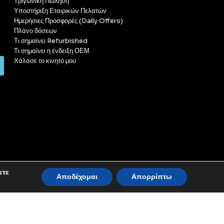
Τριγωνική Πώληση
Υποστήριξη Εταιρικών Πελατών
Ημερήσιες Προσφορές (Daily Offers)
Πλάνο δόσεων
Τι σημαίνει Refurbished
Τι σημαίνει η ένδειξη ΟΕΜ
Χάλασε το κινητό μου
ετε
Αποδέχομαι
Απορρίπτω