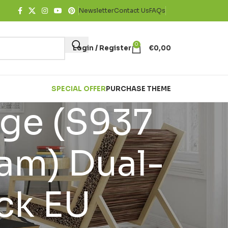
Newsletter
Contact Us
FAQs
0
Login / Register
€
0,00
SPECIAL OFFER
PURCHASE THEME
ge (S937
am) Dual-
ck EU