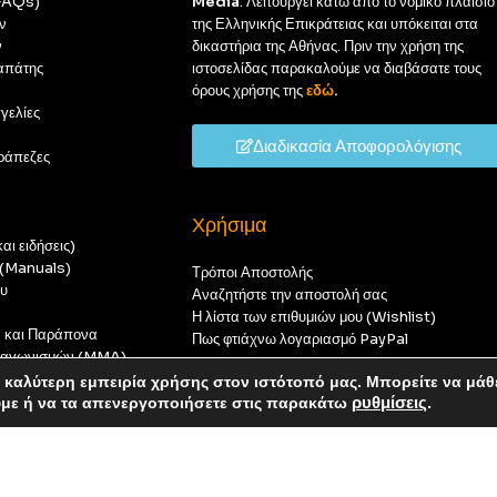
(FAQs)
Media
. Λειτουργεί κάτω από το νομικό πλαίσιο
ν
της Ελληνικής Επικράτειας και υπόκειται στα
ν
δικαστήρια της Αθήνας. Πριν την χρήση της
απάτης
ιστοσελίδας παρακαλούμε να διαβάσατε τους
όρους χρήσης της
εδώ
.
γελίες
Διαδικασία Αποφορολόγισης
ράπεζες
Χρήσιμα
αι ειδήσεις)
ς (Manuals)
Τρόποι Αποστολής
ου
Αναζητήστε την αποστολή σας
Η λίστα των επιθυμιών μου (Wishlist)
ν και Παράπονα
Πως φτιάχνω λογαριασμό PayPal
 διαγωνισμών (MMA)
t
καλύτερη εμπειρία χρήσης στον ιστότοπό μας. Μπορείτε να μάθ
οπούς — καμία παραγγελία δεν θα ολοκληρωθεί.
ύμε ή να τα απενεργοποιήσετε στις παρακάτω
ρυθμίσεις
.