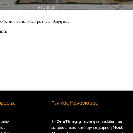
ΤΕΧΝΟΛΟΓΊΑ
1 Product
ϊόν που να ταιριάζει με την επιλογή σας.
φορίες
Γενικός Κανονισμός
εσιών
Το
OneThing.gr
είναι η ιστοσελίδα που
ίας
εκπροσωπείται από την επιχείρηση
Most