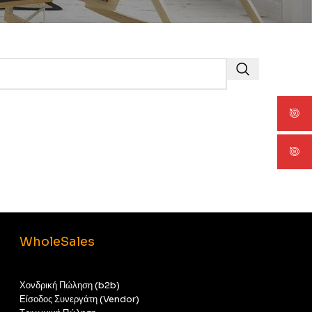
WholeSales
Χονδρική Πώληση (b2b)
Είσοδος Συνεργάτη (Vendor)