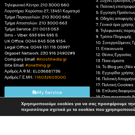
3. Συχνές ερωτήσεις 
Τηλεφωνικό Κέντρο: 210 3000 660
4. Πολιτική επιστροφώ
Λογιστήριο: Καρύστου 27, 13451 Καματερό
5. Εγγύηση Προϊόντω
Τμήμα Παραγγελιών: 210 3000 662
6. Οδηγίες αποφυγής 
Τμήμα Αποστολών: 210 3000 663
7. Γενικοί όροι χρήσης
Τμήμα Service: 211 0013 053
8. Τηλεφωνικές παραγ
Sms - Viber: 693 694 695 5
9. Τρόποι Πληρωμής
UK Office: 0044 845 508 9154
10. Συνεργαζόμενες Τ
Legal Office: 0049 151 118 05997
11. Επικοινωνία
Gigaset Network: 230 916 24902#9
12. Θέσεις Εργασίας
Company Email:
#mostmedia.gr
13. Ποιοι είμαστε
Site Email:
#onething.gr
14. Το Blog μας (Νέα κ
Αριθμός Α.Φ.Μ.: EL036881736
15. Εγχειρίδια χρήση
Αριθμός Γ.Ε.ΜΗ.:
116032603000
16. Πολιτική Απορρήτ
17. Πολιτική Cookies
18. Επίλυση διαφορώ
My Service
19. Όροι συμμετοχής
20. GDPR Complian
Χρησιμοποιούμε cookies για να σας προσφέρουμε την 
Αυτό είναι ένα δοκιμαστικό κατάστημα για δοκιμαστικούς σκ
περισσότερα σχετικά με τα cookies που χρησιμοποιο
© Most Media 2011 - 2025, All rights reserved