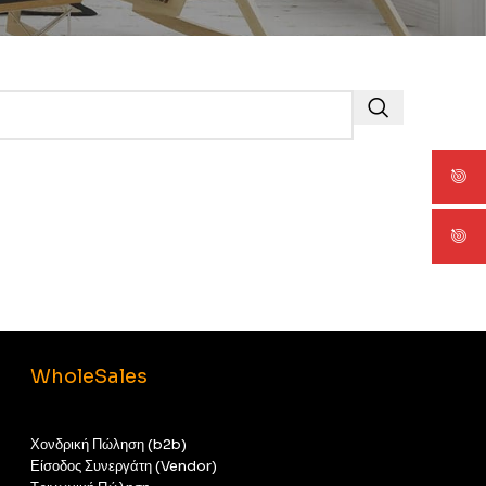
WholeSales
Χονδρική Πώληση (b2b)
Είσοδος Συνεργάτη (Vendor)