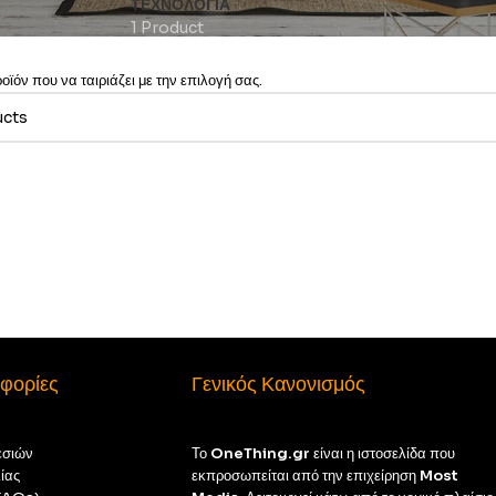
ΤΕΧΝΟΛΟΓΊΑ
1 Product
ϊόν που να ταιριάζει με την επιλογή σας.
φορίες
Γενικός Κανονισμός
εσιών
Το
OneThing.gr
είναι η ιστοσελίδα που
ίας
εκπροσωπείται από την επιχείρηση
Most