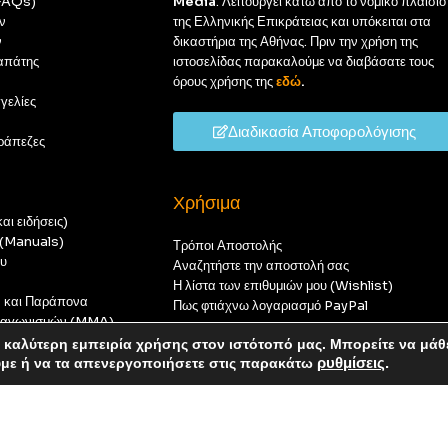
(FAQs)
Media
. Λειτουργεί κάτω από το νομικό πλαίσιο
ν
της Ελληνικής Επικράτειας και υπόκειται στα
ν
δικαστήρια της Αθήνας. Πριν την χρήση της
απάτης
ιστοσελίδας παρακαλούμε να διαβάσατε τους
όρους χρήσης της
εδώ
.
γελίες
Διαδικασία Αποφορολόγισης
ράπεζες
Χρήσιμα
αι ειδήσεις)
ς (Manuals)
Τρόποι Αποστολής
ου
Αναζητήστε την αποστολή σας
Η λίστα των επιθυμιών μου (Wishlist)
ν και Παράπονα
Πως φτιάχνω λογαριασμό PayPal
 διαγωνισμών (MMA)
t
καλύτερη εμπειρία χρήσης στον ιστότοπό μας. Μπορείτε να μάθ
οπούς — καμία παραγγελία δεν θα ολοκληρωθεί.
ύμε ή να τα απενεργοποιήσετε στις παρακάτω
ρυθμίσεις
.