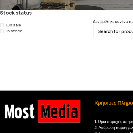
Stock status
Δεν βρέθηκε κανένα προ
On sale
In stock
Χρήσιμες Πληρο
1. Όροι παροχής υπηρ
2. Ακύρωση παραγγελ