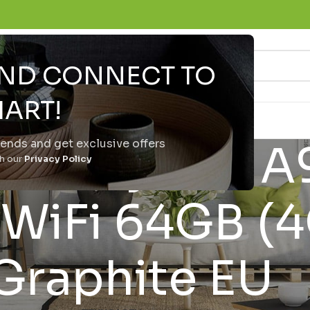
 AND CONNECT TO
ART!
trends and get exclusive offers
alaxy Tab A
th our
Privacy Policy
0 WiFi 64GB (
Graphite EU