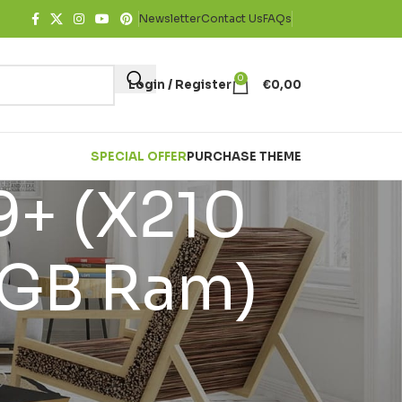
Newsletter
Contact Us
FAQs
0
Login / Register
€
0,00
SPECIAL OFFER
PURCHASE THEME
9+ (X210
4GB Ram)