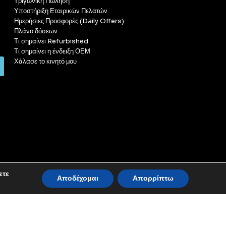
Τριγωνική Πώληση
Υποστήριξη Εταιρικών Πελατών
Ημερήσιες Προσφορές (Daily Offers)
Πλάνο δόσεων
Τι σημαίνει Refurbished
Τι σημαίνει η ένδειξη ΟΕΜ
Χάλασε το κινητό μου
ετε
Αποδέχομαι
Απορρίπτω