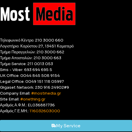
Τηλεφωνικό Κέντρο: 210 3000 660
Λογιστήριο: Καρύστου 27, 13451 Καματερό
Τμήμα Παραγγελιών: 210 3000 662
Τμήμα Αποστολών: 210 3000 663
Τμήμα Service: 211 0013 053
Sms - Viber: 693 694 695 5
UK Office: 0044 845 508 9154
Legal Office: 0049 151 118 05997
Gigaset Network: 230 916 24902#9
Company Email:
#mostmedia.gr
Site Email:
#onething.gr
Αριθμός Α.Φ.Μ.: EL036881736
Αριθμός Γ.Ε.ΜΗ.:
116032603000
My Service