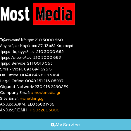
Τηλεφωνικό Κέντρο: 210 3000 660
Λογιστήριο: Καρύστου 27, 13451 Καματερό
Τμήμα Παραγγελιών: 210 3000 662
Τμήμα Αποστολών: 210 3000 663
Τμήμα Service: 211 0013 053
Sms - Viber: 693 694 695 5
UK Office: 0044 845 508 9154
Legal Office: 0049 151 118 05997
Gigaset Network: 230 916 24902#9
Company Email:
#mostmedia.gr
Site Email:
#onething.gr
Αριθμός Α.Φ.Μ.: EL036881736
Αριθμός Γ.Ε.ΜΗ.:
116032603000
My Service