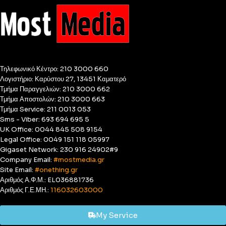
Τηλεφωνικό Κέντρο: 210 3000 660
Λογιστήριο: Καρύστου 27, 13451 Καματερό
Τμήμα Παραγγελιών: 210 3000 662
Τμήμα Αποστολών: 210 3000 663
Τμήμα Service: 211 0013 053
Sms - Viber: 693 694 695 5
UK Office: 0044 845 508 9154
Legal Office: 0049 151 118 05997
Gigaset Network: 230 916 24902#9
Company Email:
#mostmedia.gr
Site Email:
#onething.gr
Αριθμός Α.Φ.Μ.: EL036881736
Αριθμός Γ.Ε.ΜΗ.:
116032603000
My Service