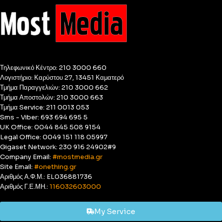
Τηλεφωνικό Κέντρο: 210 3000 660
Λογιστήριο: Καρύστου 27, 13451 Καματερό
Τμήμα Παραγγελιών: 210 3000 662
Τμήμα Αποστολών: 210 3000 663
Τμήμα Service: 211 0013 053
Sms - Viber: 693 694 695 5
UK Office: 0044 845 508 9154
Legal Office: 0049 151 118 05997
Gigaset Network: 230 916 24902#9
Company Email:
#mostmedia.gr
Site Email:
#onething.gr
Αριθμός Α.Φ.Μ.: EL036881736
Αριθμός Γ.Ε.ΜΗ.:
116032603000
My Service