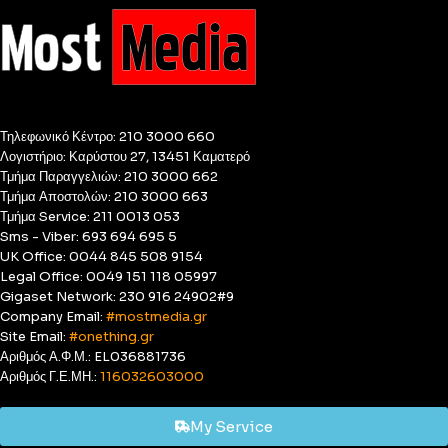
Τηλεφωνικό Κέντρο: 210 3000 660
Λογιστήριο: Καρύστου 27, 13451 Καματερό
Τμήμα Παραγγελιών: 210 3000 662
Τμήμα Αποστολών: 210 3000 663
Τμήμα Service: 211 0013 053
Sms - Viber: 693 694 695 5
UK Office: 0044 845 508 9154
Legal Office: 0049 151 118 05997
Gigaset Network: 230 916 24902#9
Company Email:
#mostmedia.gr
Site Email:
#onething.gr
Αριθμός Α.Φ.Μ.: EL036881736
Αριθμός Γ.Ε.ΜΗ.:
116032603000
My Service