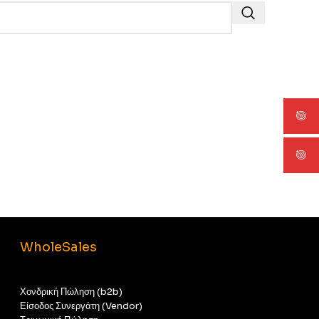
WholeSales
Χονδρική Πώληση (b2b)
Είσοδος Συνεργάτη (Vendor)