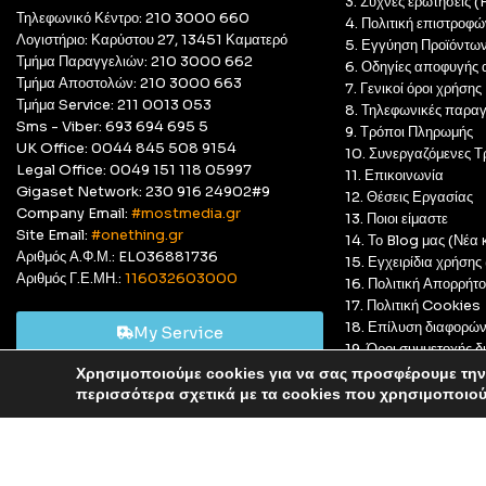
3. Συχνές ερωτήσεις 
Τηλεφωνικό Κέντρο: 210 3000 660
4. Πολιτική επιστροφώ
Λογιστήριο: Καρύστου 27, 13451 Καματερό
5. Εγγύηση Προϊόντω
Τμήμα Παραγγελιών: 210 3000 662
6. Οδηγίες αποφυγής 
Τμήμα Αποστολών: 210 3000 663
7. Γενικοί όροι χρήσης
Τμήμα Service: 211 0013 053
8. Τηλεφωνικές παραγ
Sms - Viber: 693 694 695 5
9. Τρόποι Πληρωμής
UK Office: 0044 845 508 9154
10. Συνεργαζόμενες Τ
Legal Office: 0049 151 118 05997
11. Επικοινωνία
Gigaset Network: 230 916 24902#9
12. Θέσεις Εργασίας
Company Email:
#mostmedia.gr
13. Ποιοι είμαστε
Site Email:
#onething.gr
14. Το Blog μας (Νέα κ
Αριθμός Α.Φ.Μ.: EL036881736
15. Εγχειρίδια χρήση
Αριθμός Γ.Ε.ΜΗ.:
116032603000
16. Πολιτική Απορρήτ
17. Πολιτική Cookies
18. Επίλυση διαφορώ
My Service
19. Όροι συμμετοχής
20. GDPR Complian
Χρησιμοποιούμε cookies για να σας προσφέρουμε την 
Αυτό είναι ένα δοκιμαστικό κατάστημα για δοκιμαστικούς σκ
περισσότερα σχετικά με τα cookies που χρησιμοποιο
© Most Media 2011 - 2025, All rights reserved