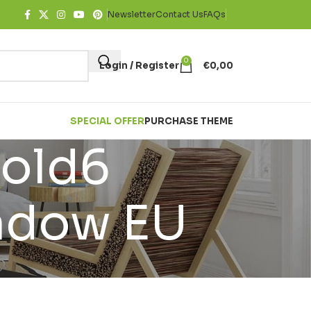
Newsletter
Contact Us
FAQs
0
Login / Register
€
0,00
SPECIAL OFFER
PURCHASE THEME
Fold6
hadow EU