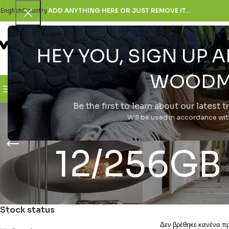
English
Country
ADD ANYTHING HERE OR JUST REMOVE IT…
HEY YOU, SIGN UP
SELECT CATEGORY
WOODM
Browse Categories
H Εταιρεία
Be the first to learn about our latest 
Samsun
Will be used in accordance wi
12/256GB 
Stock status
Δεν βρέθηκε κανένα προ