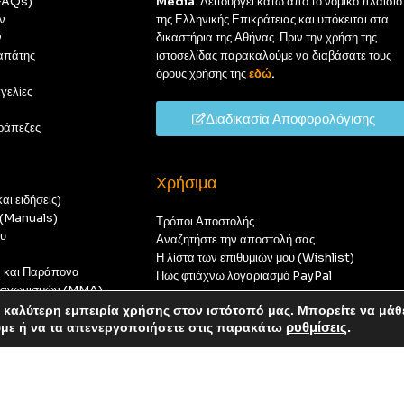
(FAQs)
Media
. Λειτουργεί κάτω από το νομικό πλαίσιο
ν
της Ελληνικής Επικράτειας και υπόκειται στα
ν
δικαστήρια της Αθήνας. Πριν την χρήση της
απάτης
ιστοσελίδας παρακαλούμε να διαβάσατε τους
όρους χρήσης της
εδώ
.
γελίες
Διαδικασία Αποφορολόγισης
ράπεζες
Χρήσιμα
αι ειδήσεις)
ς (Manuals)
Τρόποι Αποστολής
ου
Αναζητήστε την αποστολή σας
Η λίστα των επιθυμιών μου (Wishlist)
ν και Παράπονα
Πως φτιάχνω λογαριασμό PayPal
 διαγωνισμών (MMA)
t
καλύτερη εμπειρία χρήσης στον ιστότοπό μας. Μπορείτε να μάθ
οπούς — καμία παραγγελία δεν θα ολοκληρωθεί.
ύμε ή να τα απενεργοποιήσετε στις παρακάτω
ρυθμίσεις
.