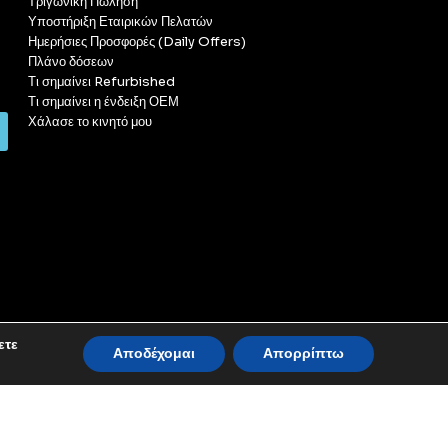
Τριγωνική Πώληση
Υποστήριξη Εταιρικών Πελατών
Ημερήσιες Προσφορές (Daily Offers)
Πλάνο δόσεων
Τι σημαίνει Refurbished
Τι σημαίνει η ένδειξη ΟΕΜ
Χάλασε το κινητό μου
ετε
Αποδέχομαι
Απορρίπτω