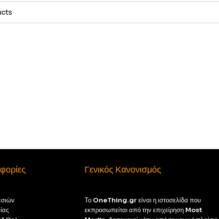
φορίες
Γενικός Κανονισμός
εσιών
Το
OneThing.gr
είναι η ιστοσελίδα που
ίας
εκπροσωπείται από την επιχείρηση
Most