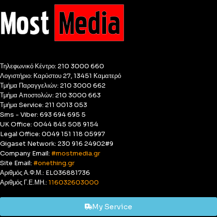
Τηλεφωνικό Κέντρο: 210 3000 660
Λογιστήριο: Καρύστου 27, 13451 Καματερό
Τμήμα Παραγγελιών: 210 3000 662
Τμήμα Αποστολών: 210 3000 663
Τμήμα Service: 211 0013 053
Sms - Viber: 693 694 695 5
UK Office: 0044 845 508 9154
Legal Office: 0049 151 118 05997
Gigaset Network: 230 916 24902#9
Company Email:
#mostmedia.gr
Site Email:
#onething.gr
Αριθμός Α.Φ.Μ.: EL036881736
Αριθμός Γ.Ε.ΜΗ.:
116032603000
My Service