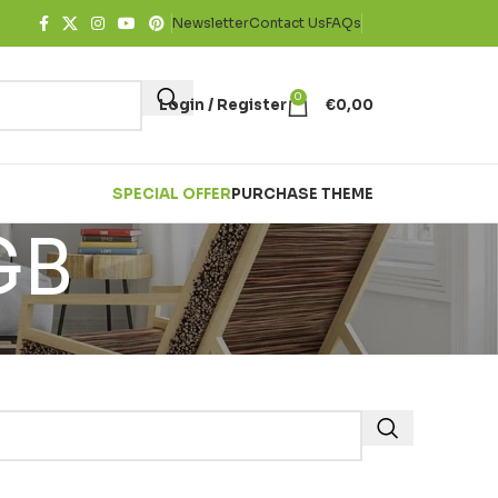
Newsletter
Contact Us
FAQs
0
Login / Register
€
0,00
SPECIAL OFFER
PURCHASE THEME
GB