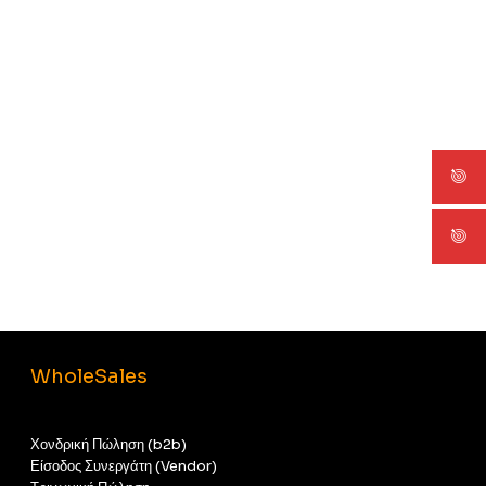
WholeSales
Χονδρική Πώληση (b2b)
Είσοδος Συνεργάτη (Vendor)