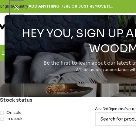
English
Country
ADD ANYTHING HERE OR JUST REMOVE IT…
HEY YOU, SIGN UP
SELECT CATEGORY
WOODM
Browse Categories
H Εταιρεία
Be the first to learn about our latest 
sma
Will be used in accordance wi
Stock status
Δεν βρέθηκε κανένα προ
On sale
In stock