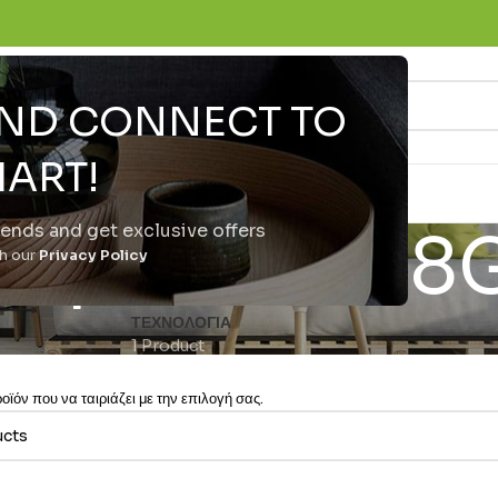
 AND CONNECT TO
ART!
trends and get exclusive offers
rtphone 128
th our
Privacy Policy
ΤΕΧΝΟΛΟΓΊΑ
1 Product
ϊόν που να ταιριάζει με την επιλογή σας.