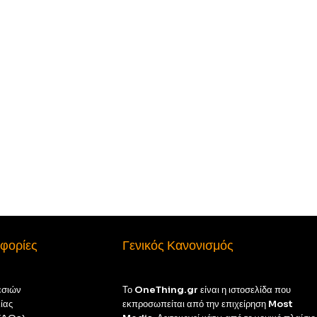
φορίες
Γενικός Κανονισμός
εσιών
Το
OneThing.gr
είναι η ιστοσελίδα που
ίας
εκπροσωπείται από την επιχείρηση
Most