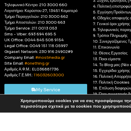
3. Συχνές ερωτήσεις 
Τηλεφωνικό Κέντρο: 210 3000 660
4. Πολιτική επιστροφώ
Λογιστήριο: Καρύστου 27, 13451 Καματερό
5. Εγγύηση Προϊόντω
Τμήμα Παραγγελιών: 210 3000 662
6. Οδηγίες αποφυγής 
Τμήμα Αποστολών: 210 3000 663
7. Γενικοί όροι χρήσης
Τμήμα Service: 211 0013 053
8. Τηλεφωνικές παραγ
Sms - Viber: 693 694 695 5
9. Τρόποι Πληρωμής
UK Office: 0044 845 508 9154
10. Συνεργαζόμενες Τ
Legal Office: 0049 151 118 05997
11. Επικοινωνία
Gigaset Network: 230 916 24902#9
12. Θέσεις Εργασίας
Company Email:
#mostmedia.gr
13. Ποιοι είμαστε
Site Email:
#onething.gr
14. Το Blog μας (Νέα κ
Αριθμός Α.Φ.Μ.: EL036881736
15. Εγχειρίδια χρήση
Αριθμός Γ.Ε.ΜΗ.:
116032603000
16. Πολιτική Απορρήτ
17. Πολιτική Cookies
18. Επίλυση διαφορώ
My Service
19. Όροι συμμετοχής
20. GDPR Complian
Χρησιμοποιούμε cookies για να σας προσφέρουμε την 
Αυτό είναι ένα δοκιμαστικό κατάστημα για δοκιμαστικούς σκ
περισσότερα σχετικά με τα cookies που χρησιμοποιο
© Most Media 2011 - 2025, All rights reserved