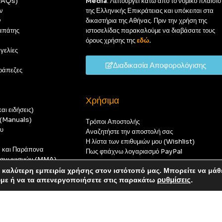
(FAQs)
Media
. Λειτουργεί κάτω από το νομικό πλαίσιο
ν
της Ελληνικής Επικράτειας και υπόκειται στα
ν
δικαστήρια της Αθήνας. Πριν την χρήση της
απάτης
ιστοσελίδας παρακαλούμε να διαβάσατε τους
όρους χρήσης της
εδώ
.
γελίες
Διαδικασία Αποφορολόγισης
ράπεζες
Χρήσιμα
αι ειδήσεις)
ς (Manuals)
Τρόποι Αποστολής
ου
Αναζητήστε την αποστολή σας
Η λίστα των επιθυμιών μου (Wishlist)
ν και Παράπονα
Πως φτιάχνω λογαριασμό PayPal
 διαγωνισμών (MMA)
t
καλύτερη εμπειρία χρήσης στον ιστότοπό μας. Μπορείτε να μάθ
οπούς — καμία παραγγελία δεν θα ολοκληρωθεί.
ύμε ή να τα απενεργοποιήσετε στις παρακάτω
ρυθμίσεις
.