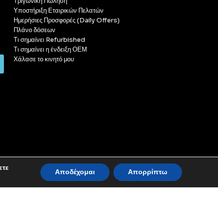
Τριγωνική Πώληση
Υποστήριξη Εταιρικών Πελατών
Ημερήσιες Προσφορές (Daily Offers)
Πλάνο δόσεων
Τι σημαίνει Refurbished
Τι σημαίνει η ένδειξη ΟΕΜ
Χάλασε το κινητό μου
ετε
Αποδέχομαι
Απορρίπτω