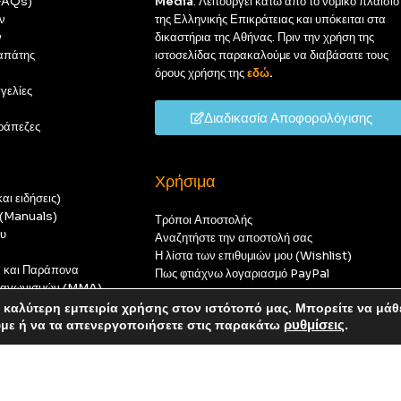
(FAQs)
Media
. Λειτουργεί κάτω από το νομικό πλαίσιο
ν
της Ελληνικής Επικράτειας και υπόκειται στα
ν
δικαστήρια της Αθήνας. Πριν την χρήση της
απάτης
ιστοσελίδας παρακαλούμε να διαβάσατε τους
όρους χρήσης της
εδώ
.
γελίες
Διαδικασία Αποφορολόγισης
ράπεζες
Χρήσιμα
αι ειδήσεις)
ς (Manuals)
Τρόποι Αποστολής
ου
Αναζητήστε την αποστολή σας
Η λίστα των επιθυμιών μου (Wishlist)
ν και Παράπονα
Πως φτιάχνω λογαριασμό PayPal
 διαγωνισμών (MMA)
t
καλύτερη εμπειρία χρήσης στον ιστότοπό μας. Μπορείτε να μάθ
οπούς — καμία παραγγελία δεν θα ολοκληρωθεί.
ύμε ή να τα απενεργοποιήσετε στις παρακάτω
ρυθμίσεις
.