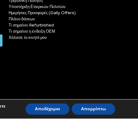
Τριγωνική Πώληση
Υποστήριξη Εταιρικών Πελατών
Ημερήσιες Προσφορές (Daily Offers)
Πλάνο δόσεων
Τι σημαίνει Refurbished
Τι σημαίνει η ένδειξη ΟΕΜ
Χάλασε το κινητό μου
ετε
Αποδέχομαι
Απορρίπτω