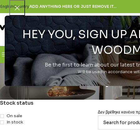
English
Country
ADD ANYTHING HERE OR JUST REMOVE IT…
HEY YOU, SIGN UP
SELECT CATEGORY
WOODM
Browse Categories
H Εταιρεία
Be the first to learn about our latest 
smartpho
Will be used in accordance wi
Stock status
Δεν βρέθηκε κανένα προ
On sale
In stock