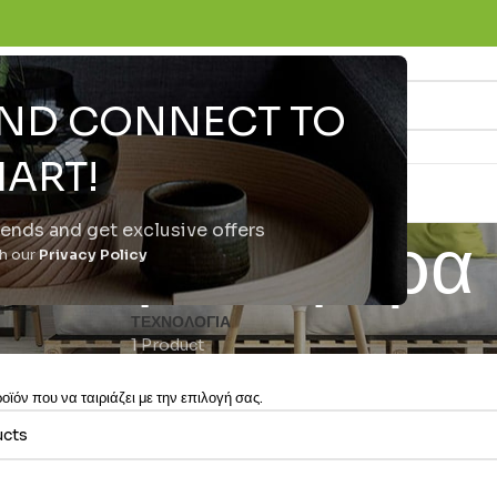
 AND CONNECT TO
ART!
trends and get exclusive offers
ne με κάμερ
th our
Privacy Policy
ΤΕΧΝΟΛΟΓΊΑ
1 Product
ϊόν που να ταιριάζει με την επιλογή σας.