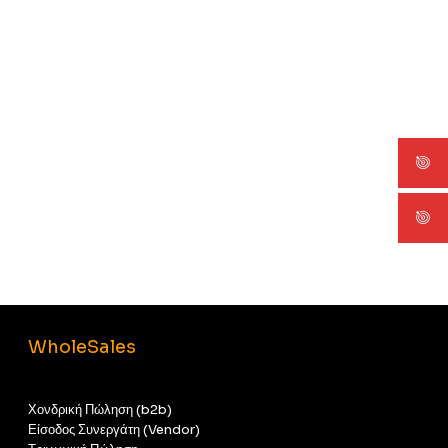
WholeSales
Χονδρική Πώληση (b2b)
Είσοδος Συνεργάτη (Vendor)