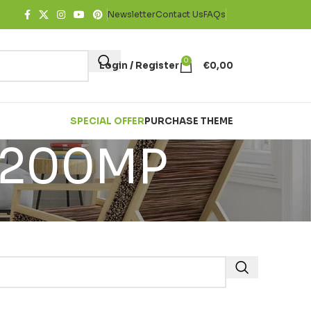
Newsletter
Contact Us
FAQs
0
Login / Register
€
0,00
SPECIAL OFFER
PURCHASE THEME
α 200MP