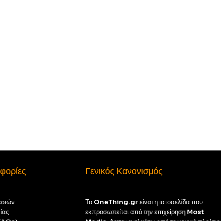
φορίες
Γενικός Κανονισμός
εσιών
Το
OneThing.gr
είναι η ιστοσελίδα που
ίας
εκπροσωπείται από την επιχείρηση
Most