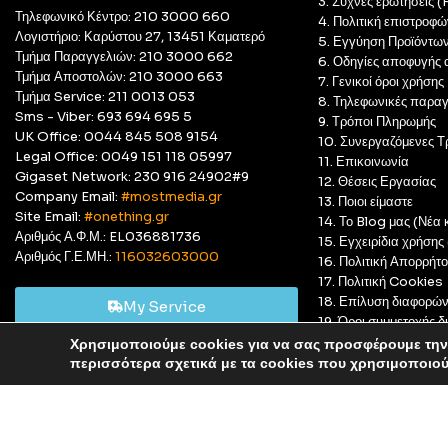
3. Συχνές ερωτήσεις 
Τηλεφωνικό Κέντρο: 210 3000 660
4. Πολιτική επιστροφώ
Λογιστήριο: Καρύστου 27, 13451 Καματερό
5. Εγγύηση Προϊόντω
Τμήμα Παραγγελιών: 210 3000 662
6. Οδηγίες αποφυγής 
Τμήμα Αποστολών: 210 3000 663
7. Γενικοί όροι χρήσης
Τμήμα Service: 211 0013 053
8. Τηλεφωνικές παραγ
Sms - Viber: 693 694 695 5
9. Τρόποι Πληρωμής
UK Office: 0044 845 508 9154
10. Συνεργαζόμενες Τ
Legal Office: 0049 151 118 05997
11. Επικοινωνία
Gigaset Network: 230 916 24902#9
12. Θέσεις Εργασίας
Company Email:
#mostmedia.gr
13. Ποιοι είμαστε
Site Email:
#onething.gr
14. Το Blog μας (Νέα κ
Αριθμός Α.Φ.Μ.: EL036881736
15. Εγχειρίδια χρήση
Αριθμός Γ.Ε.ΜΗ.:
116032603000
16. Πολιτική Απορρήτ
17. Πολιτική Cookies
18. Επίλυση διαφορώ
My Service
19. Όροι συμμετοχής
20. GDPR Complian
Χρησιμοποιούμε cookies για να σας προσφέρουμε την 
Αυτό είναι ένα δοκιμαστικό κατάστημα για δοκιμαστικούς σκ
περισσότερα σχετικά με τα cookies που χρησιμοποιο
© Most Media 2011 - 2025, All rights reserved