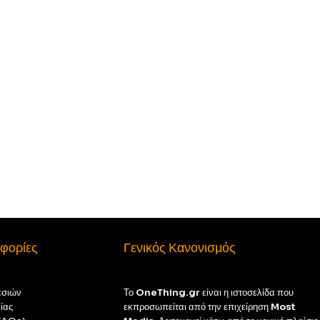
φορίες
Γενικός Κανονισμός
εσιών
Το
OneThing.gr
είναι η ιστοσελίδα που
ίας
εκπροσωπείται από την επιχείρηση
Most