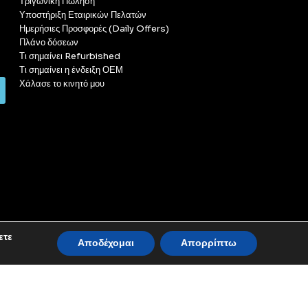
Τριγωνική Πώληση
Υποστήριξη Εταιρικών Πελατών
Ημερήσιες Προσφορές (Daily Offers)
Πλάνο δόσεων
Τι σημαίνει Refurbished
Τι σημαίνει η ένδειξη ΟΕΜ
Χάλασε το κινητό μου
ετε
Αποδέχομαι
Απορρίπτω