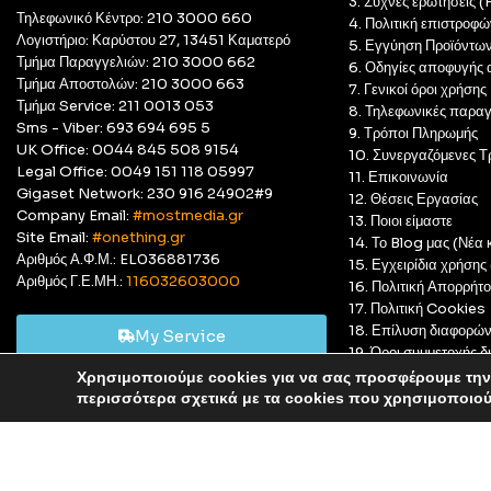
3. Συχνές ερωτήσεις 
Τηλεφωνικό Κέντρο: 210 3000 660
4. Πολιτική επιστροφώ
Λογιστήριο: Καρύστου 27, 13451 Καματερό
5. Εγγύηση Προϊόντω
Τμήμα Παραγγελιών: 210 3000 662
6. Οδηγίες αποφυγής 
Τμήμα Αποστολών: 210 3000 663
7. Γενικοί όροι χρήσης
Τμήμα Service: 211 0013 053
8. Τηλεφωνικές παραγ
Sms - Viber: 693 694 695 5
9. Τρόποι Πληρωμής
UK Office: 0044 845 508 9154
10. Συνεργαζόμενες Τ
Legal Office: 0049 151 118 05997
11. Επικοινωνία
Gigaset Network: 230 916 24902#9
12. Θέσεις Εργασίας
Company Email:
#mostmedia.gr
13. Ποιοι είμαστε
Site Email:
#onething.gr
14. Το Blog μας (Νέα κ
Αριθμός Α.Φ.Μ.: EL036881736
15. Εγχειρίδια χρήση
Αριθμός Γ.Ε.ΜΗ.:
116032603000
16. Πολιτική Απορρήτ
17. Πολιτική Cookies
18. Επίλυση διαφορώ
My Service
19. Όροι συμμετοχής
20. GDPR Complian
Χρησιμοποιούμε cookies για να σας προσφέρουμε την 
Αυτό είναι ένα δοκιμαστικό κατάστημα για δοκιμαστικούς σκ
περισσότερα σχετικά με τα cookies που χρησιμοποιο
© Most Media 2011 - 2025, All rights reserved