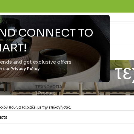
 AND CONNECT TO
ART!
trends and get exclusive offers
τελευταίας τε
th our
Privacy Policy
ΤΕΧΝΟΛΟΓΊΑ
1 Product
ϊόν που να ταιριάζει με την επιλογή σας.