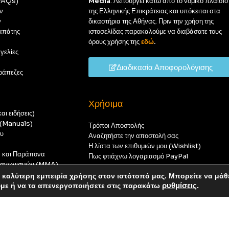
(FAQs)
Media
. Λειτουργεί κάτω από το νομικό πλαίσιο
ν
της Ελληνικής Επικράτειας και υπόκειται στα
ν
δικαστήρια της Αθήνας. Πριν την χρήση της
απάτης
ιστοσελίδας παρακαλούμε να διαβάσατε τους
όρους χρήσης της
εδώ
.
γελίες
Διαδικασία Αποφορολόγισης
ράπεζες
Χρήσιμα
αι ειδήσεις)
ς (Manuals)
Τρόποι Αποστολής
ου
Αναζητήστε την αποστολή σας
Η λίστα των επιθυμιών μου (Wishlist)
ν και Παράπονα
Πως φτιάχνω λογαριασμό PayPal
 διαγωνισμών (MMA)
t
καλύτερη εμπειρία χρήσης στον ιστότοπό μας. Μπορείτε να μάθ
οπούς — καμία παραγγελία δεν θα ολοκληρωθεί.
ύμε ή να τα απενεργοποιήσετε στις παρακάτω
ρυθμίσεις
.