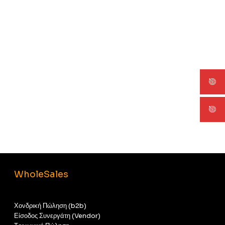
WholeSales
Χονδρική Πώληση (b2b)
Είσοδος Συνεργάτη (Vendor)