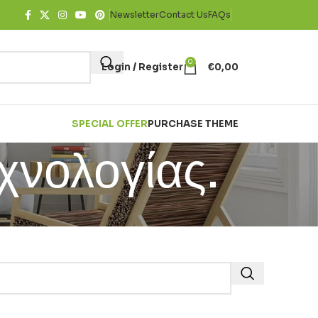
Newsletter
Contact Us
FAQs
0
Login / Register
€
0,00
SPECIAL OFFER
PURCHASE THEME
χνολογίας.