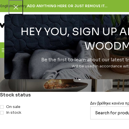
English
Country
ADD ANYTHING HERE OR JUST REMOVE IT…
HEY YOU, SIGN UP
SELECT CATEGORY
WOODM
Browse Categories
H Εταιρεία
Be the first to learn about our latest 
smartphone 
Will be used in accordance wi
Stock status
Δεν βρέθηκε κανένα προ
On sale
In stock