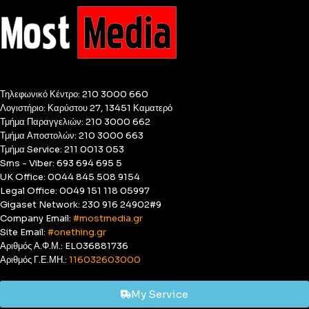
Τηλεφωνικό Κέντρο: 210 3000 660
Λογιστήριο: Καρύστου 27, 13451 Καματερό
Τμήμα Παραγγελιών: 210 3000 662
Τμήμα Αποστολών: 210 3000 663
Τμήμα Service: 211 0013 053
Sms - Viber: 693 694 695 5
UK Office: 0044 845 508 9154
Legal Office: 0049 151 118 05997
Gigaset Network: 230 916 24902#9
Company Email:
#mostmedia.gr
Site Email:
#onething.gr
Αριθμός Α.Φ.Μ.: EL036881736
Αριθμός Γ.Ε.ΜΗ.:
116032603000
My Service