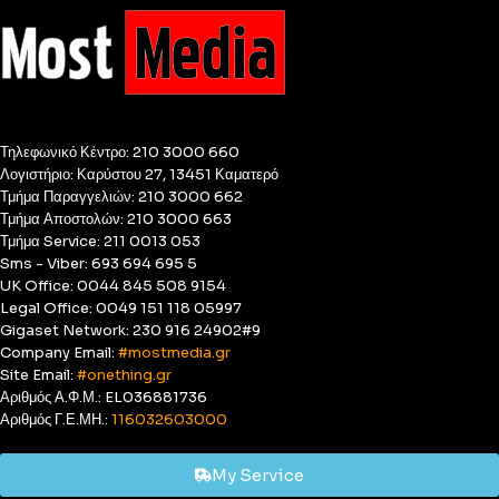
Τηλεφωνικό Κέντρο: 210 3000 660
Λογιστήριο: Καρύστου 27, 13451 Καματερό
Τμήμα Παραγγελιών: 210 3000 662
Τμήμα Αποστολών: 210 3000 663
Τμήμα Service: 211 0013 053
Sms - Viber: 693 694 695 5
UK Office: 0044 845 508 9154
Legal Office: 0049 151 118 05997
Gigaset Network: 230 916 24902#9
Company Email:
#mostmedia.gr
Site Email:
#onething.gr
Αριθμός Α.Φ.Μ.: EL036881736
Αριθμός Γ.Ε.ΜΗ.:
116032603000
My Service