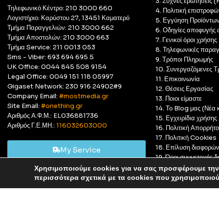
3. Συχνές ερωτήσεις 
Τηλεφωνικό Κέντρο: 210 3000 660
4. Πολιτική επιστροφώ
Λογιστήριο: Καρύστου 27, 13451 Καματερό
5. Εγγύηση Προϊόντω
Τμήμα Παραγγελιών: 210 3000 662
6. Οδηγίες αποφυγής 
Τμήμα Αποστολών: 210 3000 663
7. Γενικοί όροι χρήσης
Τμήμα Service: 211 0013 053
8. Τηλεφωνικές παραγ
Sms - Viber: 693 694 695 5
9. Τρόποι Πληρωμής
UK Office: 0044 845 508 9154
10. Συνεργαζόμενες Τ
Legal Office: 0049 151 118 05997
11. Επικοινωνία
Gigaset Network: 230 916 24902#9
12. Θέσεις Εργασίας
Company Email:
#mostmedia.gr
13. Ποιοι είμαστε
Site Email:
#onething.gr
14. Το Blog μας (Νέα κ
Αριθμός Α.Φ.Μ.: EL036881736
15. Εγχειρίδια χρήση
Αριθμός Γ.Ε.ΜΗ.:
116032603000
16. Πολιτική Απορρήτ
17. Πολιτική Cookies
18. Επίλυση διαφορώ
My Service
19. Όροι συμμετοχής
20. GDPR Complian
Χρησιμοποιούμε cookies για να σας προσφέρουμε την 
Αυτό είναι ένα δοκιμαστικό κατάστημα για δοκιμαστικούς σκ
περισσότερα σχετικά με τα cookies που χρησιμοποιο
© Most Media 2011 - 2025, All rights reserved