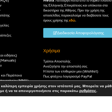
(FAQs)
Media
. Λειτουργεί κάτω από το νομικό πλαίσιο
ν
της Ελληνικής Επικράτειας και υπόκειται στα
ν
δικαστήρια της Αθήνας. Πριν την χρήση της
απάτης
ιστοσελίδας παρακαλούμε να διαβάσατε τους
όρους χρήσης της
εδώ
.
γελίες
Διαδικασία Αποφορολόγισης
ράπεζες
Χρήσιμα
αι ειδήσεις)
ς (Manuals)
Τρόποι Αποστολής
ου
Αναζητήστε την αποστολή σας
Η λίστα των επιθυμιών μου (Wishlist)
ν και Παράπονα
Πως φτιάχνω λογαριασμό PayPal
 διαγωνισμών (MMA)
t
καλύτερη εμπειρία χρήσης στον ιστότοπό μας. Μπορείτε να μάθ
οπούς — καμία παραγγελία δεν θα ολοκληρωθεί.
ύμε ή να τα απενεργοποιήσετε στις παρακάτω
ρυθμίσεις
.