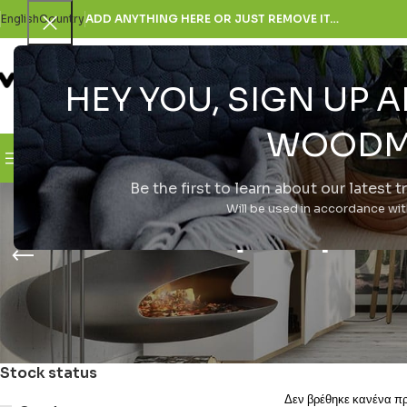
English
Country
ADD ANYTHING HERE OR JUST REMOVE IT…
HEY YOU, SIGN UP
SELECT CATEGORY
WOODM
Browse Categories
H Εταιρεία
Be the first to learn about our latest 
τηλέφων
Will be used in accordance wi
Stock status
Δεν βρέθηκε κανένα προ