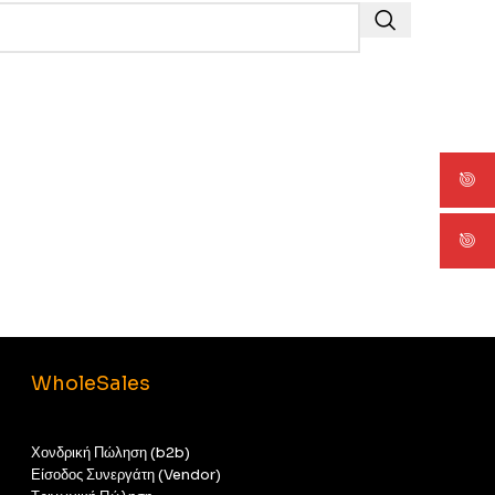
WholeSales
Χονδρική Πώληση (b2b)
Είσοδος Συνεργάτη (Vendor)