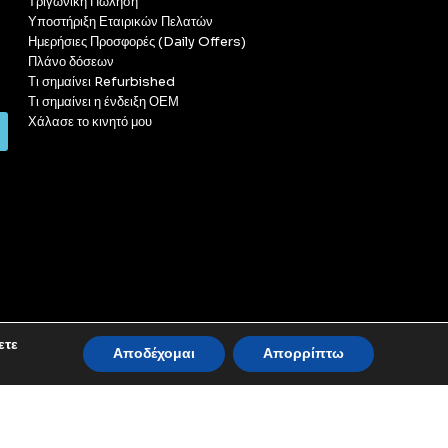
Τριγωνική Πώληση
Υποστήριξη Εταιρικών Πελατών
Ημερήσιες Προσφορές (Daily Offers)
Πλάνο δόσεων
Τι σημαίνει Refurbished
Τι σημαίνει η ένδειξη ΟΕΜ
Χάλασε το κινητό μου
ετε
Αποδέχομαι
Απορρίπτω