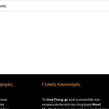
φορίες
Γενικός Κανονισμός
εσιών
Το
OneThing.gr
είναι η ιστοσελίδα που
ίας
εκπροσωπείται από την επιχείρηση
Most