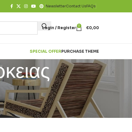
Newsletter
Contact Us
FAQs
0
Login / Register
€
0,00
SPECIAL OFFER
PURCHASE THEME
ρκειας