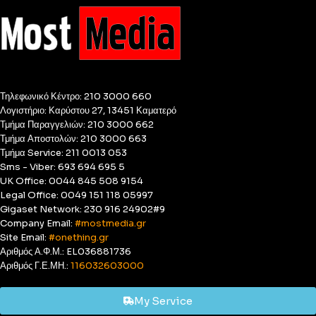
Τηλεφωνικό Κέντρο: 210 3000 660
Λογιστήριο: Καρύστου 27, 13451 Καματερό
Τμήμα Παραγγελιών: 210 3000 662
Τμήμα Αποστολών: 210 3000 663
Τμήμα Service: 211 0013 053
Sms - Viber: 693 694 695 5
UK Office: 0044 845 508 9154
Legal Office: 0049 151 118 05997
Gigaset Network: 230 916 24902#9
Company Email:
#mostmedia.gr
Site Email:
#onething.gr
Αριθμός Α.Φ.Μ.: EL036881736
Αριθμός Γ.Ε.ΜΗ.:
116032603000
My Service