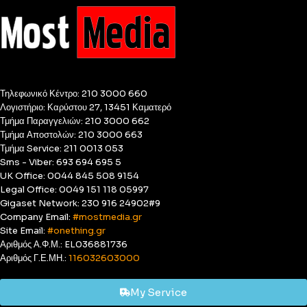
Τηλεφωνικό Κέντρο: 210 3000 660
Λογιστήριο: Καρύστου 27, 13451 Καματερό
Τμήμα Παραγγελιών: 210 3000 662
Τμήμα Αποστολών: 210 3000 663
Τμήμα Service: 211 0013 053
Sms - Viber: 693 694 695 5
UK Office: 0044 845 508 9154
Legal Office: 0049 151 118 05997
Gigaset Network: 230 916 24902#9
Company Email:
#mostmedia.gr
Site Email:
#onething.gr
Αριθμός Α.Φ.Μ.: EL036881736
Αριθμός Γ.Ε.ΜΗ.:
116032603000
My Service