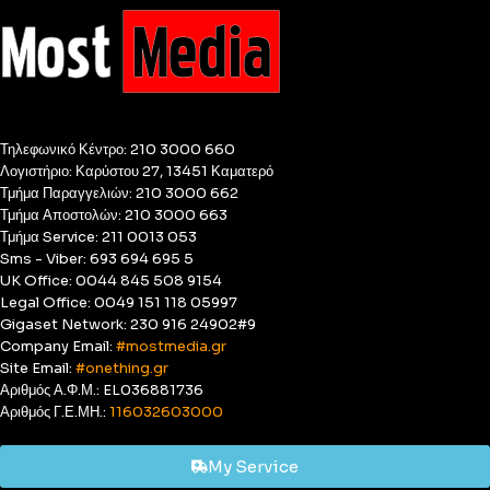
Τηλεφωνικό Κέντρο: 210 3000 660
Λογιστήριο: Καρύστου 27, 13451 Καματερό
Τμήμα Παραγγελιών: 210 3000 662
Τμήμα Αποστολών: 210 3000 663
Τμήμα Service: 211 0013 053
Sms - Viber: 693 694 695 5
UK Office: 0044 845 508 9154
Legal Office: 0049 151 118 05997
Gigaset Network: 230 916 24902#9
Company Email:
#mostmedia.gr
Site Email:
#onething.gr
Αριθμός Α.Φ.Μ.: EL036881736
Αριθμός Γ.Ε.ΜΗ.:
116032603000
My Service