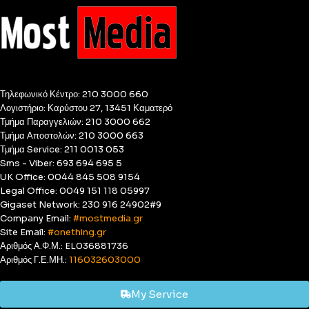
Τηλεφωνικό Κέντρο: 210 3000 660
Λογιστήριο: Καρύστου 27, 13451 Καματερό
Τμήμα Παραγγελιών: 210 3000 662
Τμήμα Αποστολών: 210 3000 663
Τμήμα Service: 211 0013 053
Sms - Viber: 693 694 695 5
UK Office: 0044 845 508 9154
Legal Office: 0049 151 118 05997
Gigaset Network: 230 916 24902#9
Company Email:
#mostmedia.gr
Site Email:
#onething.gr
Αριθμός Α.Φ.Μ.: EL036881736
Αριθμός Γ.Ε.ΜΗ.:
116032603000
My Service