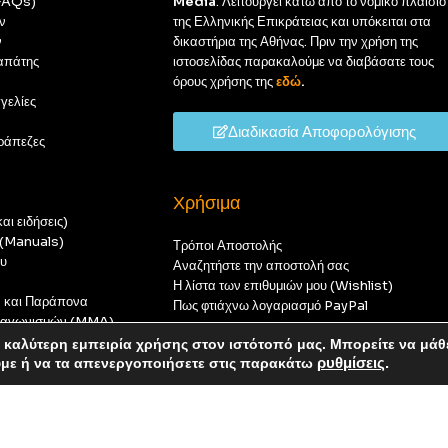
(FAQs)
Media
. Λειτουργεί κάτω από το νομικό πλαίσιο
ν
της Ελληνικής Επικράτειας και υπόκειται στα
ν
δικαστήρια της Αθήνας. Πριν την χρήση της
απάτης
ιστοσελίδας παρακαλούμε να διαβάσατε τους
όρους χρήσης της
εδώ
.
γελίες
Διαδικασία Αποφορολόγισης
ράπεζες
Χρήσιμα
αι ειδήσεις)
ς (Manuals)
Τρόποι Αποστολής
ου
Αναζητήστε την αποστολή σας
Η λίστα των επιθυμιών μου (Wishlist)
ν και Παράπονα
Πως φτιάχνω λογαριασμό PayPal
 διαγωνισμών (MMA)
t
καλύτερη εμπειρία χρήσης στον ιστότοπό μας. Μπορείτε να μάθ
οπούς — καμία παραγγελία δεν θα ολοκληρωθεί.
ύμε ή να τα απενεργοποιήσετε στις παρακάτω
ρυθμίσεις
.