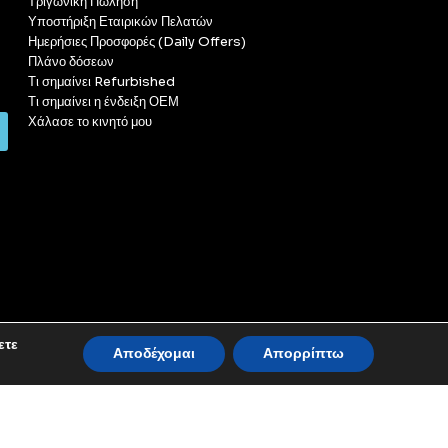
Τριγωνική Πώληση
Υποστήριξη Εταιρικών Πελατών
Ημερήσιες Προσφορές (Daily Offers)
Πλάνο δόσεων
Τι σημαίνει Refurbished
Τι σημαίνει η ένδειξη ΟΕΜ
Χάλασε το κινητό μου
ετε
Αποδέχομαι
Απορρίπτω