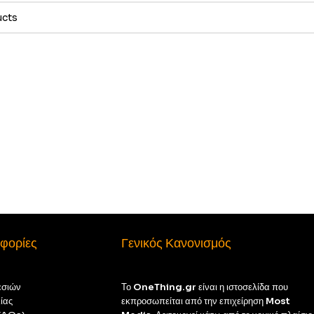
φορίες
Γενικός Κανονισμός
εσιών
Το
OneThing.gr
είναι η ιστοσελίδα που
ίας
εκπροσωπείται από την επιχείρηση
Most