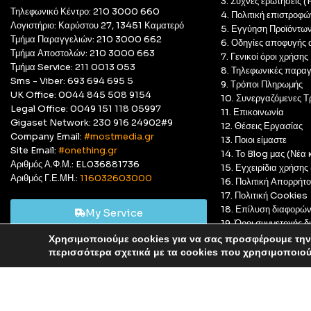
3. Συχνές ερωτήσεις 
Τηλεφωνικό Κέντρο: 210 3000 660
4. Πολιτική επιστροφώ
Λογιστήριο: Καρύστου 27, 13451 Καματερό
5. Εγγύηση Προϊόντω
Τμήμα Παραγγελιών: 210 3000 662
6. Οδηγίες αποφυγής 
Τμήμα Αποστολών: 210 3000 663
7. Γενικοί όροι χρήσης
Τμήμα Service: 211 0013 053
8. Τηλεφωνικές παραγ
Sms - Viber: 693 694 695 5
9. Τρόποι Πληρωμής
UK Office: 0044 845 508 9154
10. Συνεργαζόμενες Τ
Legal Office: 0049 151 118 05997
11. Επικοινωνία
Gigaset Network: 230 916 24902#9
12. Θέσεις Εργασίας
Company Email:
#mostmedia.gr
13. Ποιοι είμαστε
Site Email:
#onething.gr
14. Το Blog μας (Νέα κ
Αριθμός Α.Φ.Μ.: EL036881736
15. Εγχειρίδια χρήση
Αριθμός Γ.Ε.ΜΗ.:
116032603000
16. Πολιτική Απορρήτ
17. Πολιτική Cookies
18. Επίλυση διαφορώ
My Service
19. Όροι συμμετοχής
20. GDPR Complian
Χρησιμοποιούμε cookies για να σας προσφέρουμε την 
Αυτό είναι ένα δοκιμαστικό κατάστημα για δοκιμαστικούς σκ
περισσότερα σχετικά με τα cookies που χρησιμοποιο
© Most Media 2011 - 2025, All rights reserved