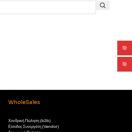
WholeSales
Χονδρική Πώληση (b2b)
Είσοδος Συνεργάτη (Vendor)