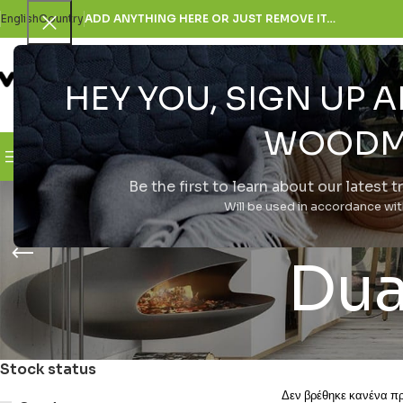
English
Country
ADD ANYTHING HERE OR JUST REMOVE IT…
HEY YOU, SIGN UP
SELECT CATEGORY
WOODM
Browse Categories
H Εταιρεία
Be the first to learn about our latest 
Xiaomi 15
Will be used in accordance wi
Dua
Stock status
Δεν βρέθηκε κανένα προ