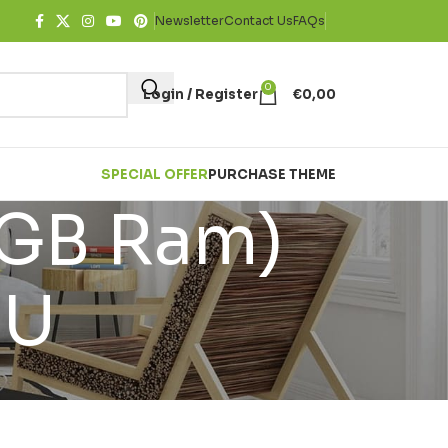
Newsletter
Contact Us
FAQs
0
Login / Register
€
0,00
SPECIAL OFFER
PURCHASE THEME
2GB Ram)
EU