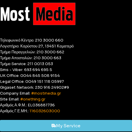
Τηλεφωνικό Κέντρο: 210 3000 660
Λογιστήριο: Καρύστου 27, 13451 Καματερό
Τμήμα Παραγγελιών: 210 3000 662
Τμήμα Αποστολών: 210 3000 663
Τμήμα Service: 211 0013 053
Sms - Viber: 693 694 695 5
UK Office: 0044 845 508 9154
Legal Office: 0049 151 118 05997
Gigaset Network: 230 916 24902#9
Company Email:
#mostmedia.gr
Site Email:
#onething.gr
Αριθμός Α.Φ.Μ.: EL036881736
Αριθμός Γ.Ε.ΜΗ.:
116032603000
My Service