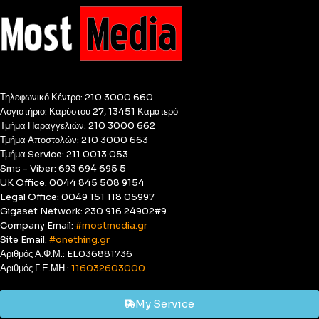
Τηλεφωνικό Κέντρο: 210 3000 660
Λογιστήριο: Καρύστου 27, 13451 Καματερό
Τμήμα Παραγγελιών: 210 3000 662
Τμήμα Αποστολών: 210 3000 663
Τμήμα Service: 211 0013 053
Sms - Viber: 693 694 695 5
UK Office: 0044 845 508 9154
Legal Office: 0049 151 118 05997
Gigaset Network: 230 916 24902#9
Company Email:
#mostmedia.gr
Site Email:
#onething.gr
Αριθμός Α.Φ.Μ.: EL036881736
Αριθμός Γ.Ε.ΜΗ.:
116032603000
My Service