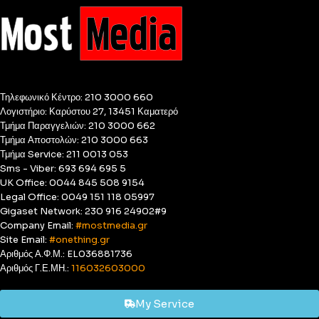
Τηλεφωνικό Κέντρο: 210 3000 660
Λογιστήριο: Καρύστου 27, 13451 Καματερό
Τμήμα Παραγγελιών: 210 3000 662
Τμήμα Αποστολών: 210 3000 663
Τμήμα Service: 211 0013 053
Sms - Viber: 693 694 695 5
UK Office: 0044 845 508 9154
Legal Office: 0049 151 118 05997
Gigaset Network: 230 916 24902#9
Company Email:
#mostmedia.gr
Site Email:
#onething.gr
Αριθμός Α.Φ.Μ.: EL036881736
Αριθμός Γ.Ε.ΜΗ.:
116032603000
My Service