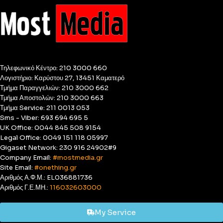
Τηλεφωνικό Κέντρο: 210 3000 660
Λογιστήριο: Καρύστου 27, 13451 Καματερό
Τμήμα Παραγγελιών: 210 3000 662
Τμήμα Αποστολών: 210 3000 663
Τμήμα Service: 211 0013 053
Sms - Viber: 693 694 695 5
UK Office: 0044 845 508 9154
Legal Office: 0049 151 118 05997
Gigaset Network: 230 916 24902#9
Company Email:
#mostmedia.gr
Site Email:
#onething.gr
Αριθμός Α.Φ.Μ.: EL036881736
Αριθμός Γ.Ε.ΜΗ.:
116032603000
My Service