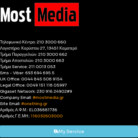
Τηλεφωνικό Κέντρο: 210 3000 660
Λογιστήριο: Καρύστου 27, 13451 Καματερό
Τμήμα Παραγγελιών: 210 3000 662
Τμήμα Αποστολών: 210 3000 663
Τμήμα Service: 211 0013 053
Sms - Viber: 693 694 695 5
UK Office: 0044 845 508 9154
Legal Office: 0049 151 118 05997
Gigaset Network: 230 916 24902#9
Company Email:
#mostmedia.gr
Site Email:
#onething.gr
Αριθμός Α.Φ.Μ.: EL036881736
Αριθμός Γ.Ε.ΜΗ.:
116032603000
My Service