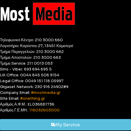
Τηλεφωνικό Κέντρο: 210 3000 660
Λογιστήριο: Καρύστου 27, 13451 Καματερό
Τμήμα Παραγγελιών: 210 3000 662
Τμήμα Αποστολών: 210 3000 663
Τμήμα Service: 211 0013 053
Sms - Viber: 693 694 695 5
UK Office: 0044 845 508 9154
Legal Office: 0049 151 118 05997
Gigaset Network: 230 916 24902#9
Company Email:
#mostmedia.gr
Site Email:
#onething.gr
Αριθμός Α.Φ.Μ.: EL036881736
Αριθμός Γ.Ε.ΜΗ.:
116032603000
My Service