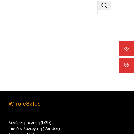
WholeSales
Χονδρική Πώληση (b2b)
Είσοδος Συνεργάτη (Vendor)