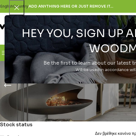
English
Country
ADD ANYTHING HERE OR JUST REMOVE IT…
HEY YOU, SIGN UP
SELECT CATEGORY
WOODM
Browse Categories
H Εταιρεία
Be the first to learn about our latest 
Xiaomi Re
Will be used in accordance wi
Stock status
Δεν βρέθηκε κανένα προ