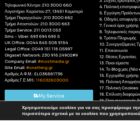
3. Συχνές ερωτήσεις 
Τηλεφωνικό Κέντρο: 210 3000 660
4. Πολιτική επιστροφώ
Λογιστήριο: Καρύστου 27, 13451 Καματερό
5. Εγγύηση Προϊόντω
Τμήμα Παραγγελιών: 210 3000 662
6. Οδηγίες αποφυγής 
Τμήμα Αποστολών: 210 3000 663
7. Γενικοί όροι χρήσης
Τμήμα Service: 211 0013 053
8. Τηλεφωνικές παραγ
Sms - Viber: 693 694 695 5
9. Τρόποι Πληρωμής
UK Office: 0044 845 508 9154
10. Συνεργαζόμενες Τ
Legal Office: 0049 151 118 05997
11. Επικοινωνία
Gigaset Network: 230 916 24902#9
12. Θέσεις Εργασίας
Company Email:
#mostmedia.gr
13. Ποιοι είμαστε
Site Email:
#onething.gr
14. Το Blog μας (Νέα κ
Αριθμός Α.Φ.Μ.: EL036881736
15. Εγχειρίδια χρήση
Αριθμός Γ.Ε.ΜΗ.:
116032603000
16. Πολιτική Απορρήτ
17. Πολιτική Cookies
18. Επίλυση διαφορώ
My Service
19. Όροι συμμετοχής
20. GDPR Complian
Χρησιμοποιούμε cookies για να σας προσφέρουμε την 
Αυτό είναι ένα δοκιμαστικό κατάστημα για δοκιμαστικούς σκ
περισσότερα σχετικά με τα cookies που χρησιμοποιο
© Most Media 2011 - 2025, All rights reserved