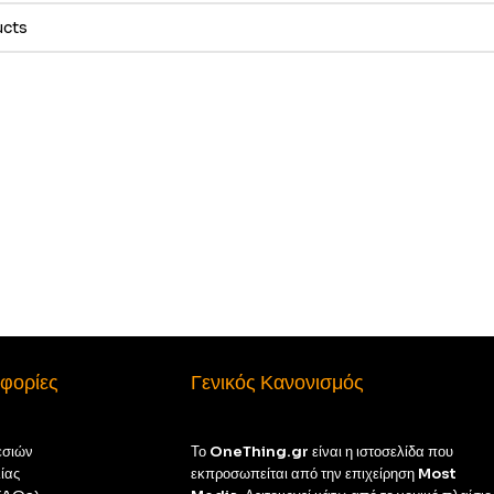
φορίες
Γενικός Κανονισμός
εσιών
Το
OneThing.gr
είναι η ιστοσελίδα που
ίας
εκπροσωπείται από την επιχείρηση
Most