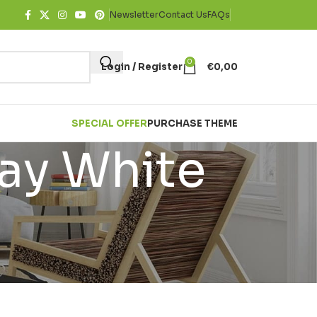
Newsletter
Contact Us
FAQs
0
Login / Register
€
0,00
SPECIAL OFFER
PURCHASE THEME
ay White