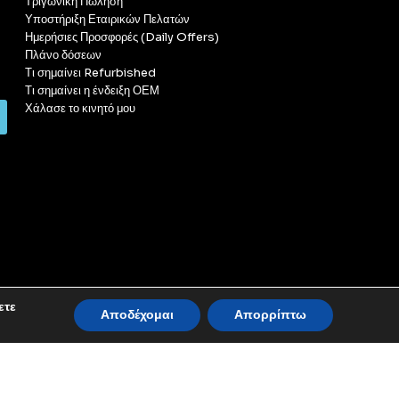
Τριγωνική Πώληση
Υποστήριξη Εταιρικών Πελατών
Ημερήσιες Προσφορές (Daily Offers)
Πλάνο δόσεων
Τι σημαίνει Refurbished
Τι σημαίνει η ένδειξη ΟΕΜ
Χάλασε το κινητό μου
ετε
Αποδέχομαι
Απορρίπτω