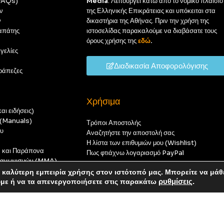
(FAQs)
Media
. Λειτουργεί κάτω από το νομικό πλαίσιο
ν
της Ελληνικής Επικράτειας και υπόκειται στα
ν
δικαστήρια της Αθήνας. Πριν την χρήση της
απάτης
ιστοσελίδας παρακαλούμε να διαβάσατε τους
όρους χρήσης της
εδώ
.
γελίες
Διαδικασία Αποφορολόγισης
ράπεζες
Χρήσιμα
αι ειδήσεις)
ς (Manuals)
Τρόποι Αποστολής
ου
Αναζητήστε την αποστολή σας
Η λίστα των επιθυμιών μου (Wishlist)
ν και Παράπονα
Πως φτιάχνω λογαριασμό PayPal
 διαγωνισμών (MMA)
t
καλύτερη εμπειρία χρήσης στον ιστότοπό μας. Μπορείτε να μάθ
οπούς — καμία παραγγελία δεν θα ολοκληρωθεί.
ύμε ή να τα απενεργοποιήσετε στις παρακάτω
ρυθμίσεις
.