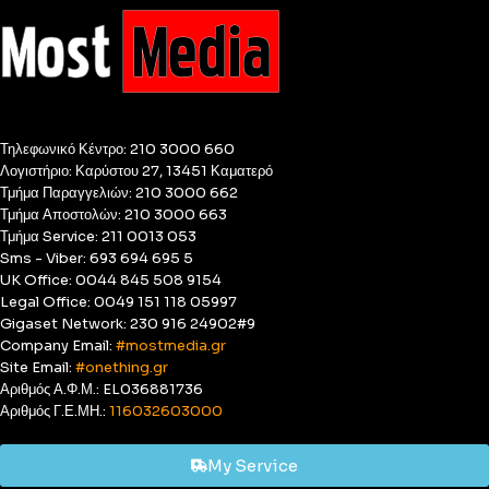
Τηλεφωνικό Κέντρο: 210 3000 660
Λογιστήριο: Καρύστου 27, 13451 Καματερό
Τμήμα Παραγγελιών: 210 3000 662
Τμήμα Αποστολών: 210 3000 663
Τμήμα Service: 211 0013 053
Sms - Viber: 693 694 695 5
UK Office: 0044 845 508 9154
Legal Office: 0049 151 118 05997
Gigaset Network: 230 916 24902#9
Company Email:
#mostmedia.gr
Site Email:
#onething.gr
Αριθμός Α.Φ.Μ.: EL036881736
Αριθμός Γ.Ε.ΜΗ.:
116032603000
My Service