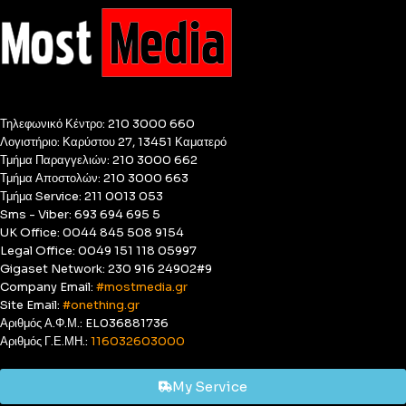
Τηλεφωνικό Κέντρο: 210 3000 660
Λογιστήριο: Καρύστου 27, 13451 Καματερό
Τμήμα Παραγγελιών: 210 3000 662
Τμήμα Αποστολών: 210 3000 663
Τμήμα Service: 211 0013 053
Sms - Viber: 693 694 695 5
UK Office: 0044 845 508 9154
Legal Office: 0049 151 118 05997
Gigaset Network: 230 916 24902#9
Company Email:
#mostmedia.gr
Site Email:
#onething.gr
Αριθμός Α.Φ.Μ.: EL036881736
Αριθμός Γ.Ε.ΜΗ.:
116032603000
My Service