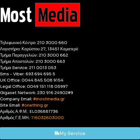
Τηλεφωνικό Κέντρο: 210 3000 660
Λογιστήριο: Καρύστου 27, 13451 Καματερό
Τμήμα Παραγγελιών: 210 3000 662
Τμήμα Αποστολών: 210 3000 663
Τμήμα Service: 211 0013 053
Sms - Viber: 693 694 695 5
UK Office: 0044 845 508 9154
Legal Office: 0049 151 118 05997
Gigaset Network: 230 916 24902#9
Company Email:
#mostmedia.gr
Site Email:
#onething.gr
Αριθμός Α.Φ.Μ.: EL036881736
Αριθμός Γ.Ε.ΜΗ.:
116032603000
My Service