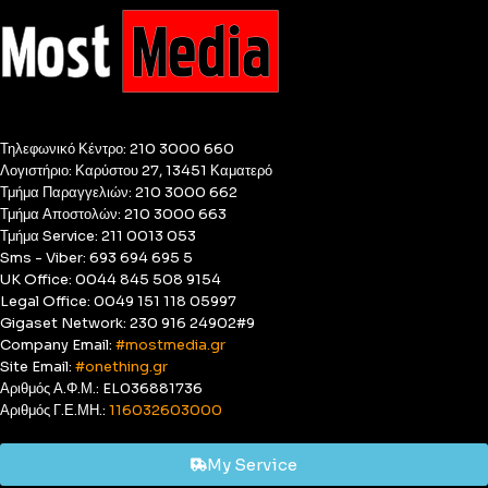
Τηλεφωνικό Κέντρο: 210 3000 660
Λογιστήριο: Καρύστου 27, 13451 Καματερό
Τμήμα Παραγγελιών: 210 3000 662
Τμήμα Αποστολών: 210 3000 663
Τμήμα Service: 211 0013 053
Sms - Viber: 693 694 695 5
UK Office: 0044 845 508 9154
Legal Office: 0049 151 118 05997
Gigaset Network: 230 916 24902#9
Company Email:
#mostmedia.gr
Site Email:
#onething.gr
Αριθμός Α.Φ.Μ.: EL036881736
Αριθμός Γ.Ε.ΜΗ.:
116032603000
My Service