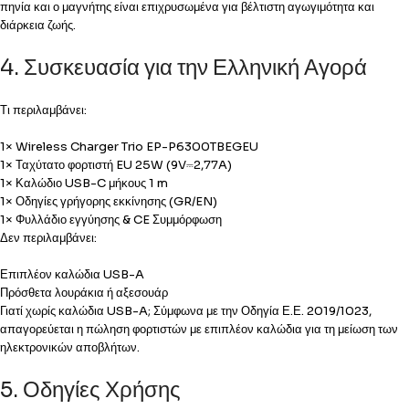
πηνία και ο μαγνήτης είναι επιχρυσωμένα για βέλτιστη αγωγιμότητα και
διάρκεια ζωής.
4. Συσκευασία για την Ελληνική Αγορά
Τι περιλαμβάνει:
1× Wireless Charger Trio EP-P6300TBEGEU
1× Ταχύτατο φορτιστή EU 25W (9V⎓2,77A)
1× Καλώδιο USB-C μήκους 1 m
1× Οδηγίες γρήγορης εκκίνησης (GR/EN)
1× Φυλλάδιο εγγύησης & CE Συμμόρφωση
Δεν περιλαμβάνει:
Επιπλέον καλώδια USB-A
Πρόσθετα λουράκια ή αξεσουάρ
Γιατί χωρίς καλώδια USB-A; Σύμφωνα με την Οδηγία Ε.Ε. 2019/1023,
απαγορεύεται η πώληση φορτιστών με επιπλέον καλώδια για τη μείωση των
ηλεκτρονικών αποβλήτων.
5. Οδηγίες Χρήσης