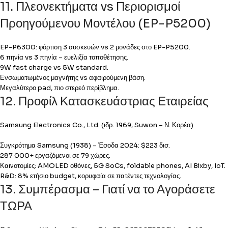
11. Πλεονεκτήματα vs Περιορισμοί
Προηγούμενου Μοντέλου (EP-P5200)
EP-P6300: φόρτιση 3 συσκευών vs 2 μονάδες στο EP-P5200.
6 πηνία vs 3 πηνία – ευελιξία τοποθέτησης.
9W fast charge vs 5W standard.
Ενσωματωμένος μαγνήτης vs αφαιρούμενη βάση.
Μεγαλύτερο pad, πιο στερεό περίβλημα.
12. Προφίλ Κατασκευάστριας Εταιρείας
Samsung Electronics Co., Ltd. (ιδρ. 1969, Suwon – Ν. Κορέα)
Συγκρότημα Samsung (1938) – Έσοδα 2024: $223 δισ.
287 000+ εργαζόμενοι σε 79 χώρες.
Καινοτομίες: AMOLED οθόνες, 5G SoCs, foldable phones, AI Bixby, IoT.
R&D: 8% ετήσιο budget, κορυφαία σε πατέντες τεχνολογίας.
13. Συμπέρασμα – Γιατί να το Αγοράσετε
ΤΩΡΑ