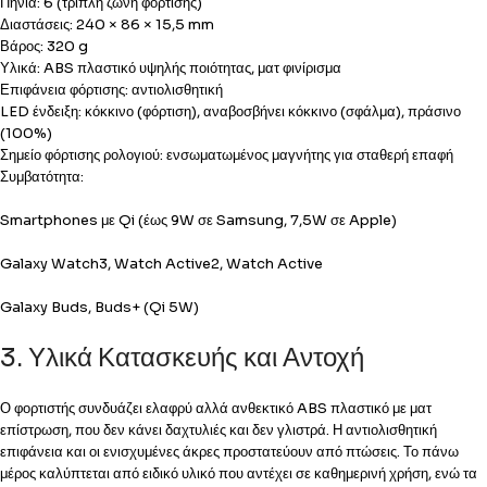
Πηνία: 6 (τριπλή ζώνη φόρτισης)
Διαστάσεις: 240 × 86 × 15,5 mm
Βάρος: 320 g
Υλικά: ABS πλαστικό υψηλής ποιότητας, ματ φινίρισμα
Επιφάνεια φόρτισης: αντιολισθητική
LED ένδειξη: κόκκινο (φόρτιση), αναβοσβήνει κόκκινο (σφάλμα), πράσινο
(100%)
Σημείο φόρτισης ρολογιού: ενσωματωμένος μαγνήτης για σταθερή επαφή
Συμβατότητα:
Smartphones με Qi (έως 9W σε Samsung, 7,5W σε Apple)
Galaxy Watch3, Watch Active2, Watch Active
Galaxy Buds, Buds+ (Qi 5W)
3. Υλικά Κατασκευής και Αντοχή
Ο φορτιστής συνδυάζει ελαφρύ αλλά ανθεκτικό ABS πλαστικό με ματ
επίστρωση, που δεν κάνει δαχτυλιές και δεν γλιστρά. Η αντιολισθητική
επιφάνεια και οι ενισχυμένες άκρες προστατεύουν από πτώσεις. Το πάνω
μέρος καλύπτεται από ειδικό υλικό που αντέχει σε καθημερινή χρήση, ενώ τα