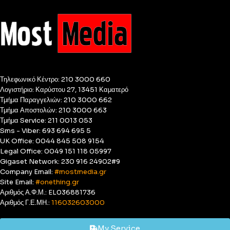
Τηλεφωνικό Κέντρο: 210 3000 660
Λογιστήριο: Καρύστου 27, 13451 Καματερό
Τμήμα Παραγγελιών: 210 3000 662
Τμήμα Αποστολών: 210 3000 663
Τμήμα Service: 211 0013 053
Sms - Viber: 693 694 695 5
UK Office: 0044 845 508 9154
Legal Office: 0049 151 118 05997
Gigaset Network: 230 916 24902#9
Company Email:
#mostmedia.gr
Site Email:
#onething.gr
Αριθμός Α.Φ.Μ.: EL036881736
Αριθμός Γ.Ε.ΜΗ.:
116032603000
My Service