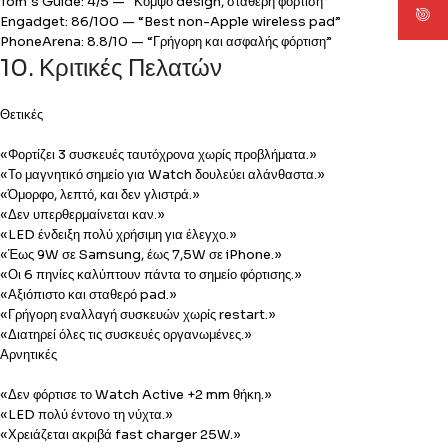
Tom’s Guide: 4/5 — “Κομψό design, σταθερή φόρτιση”
Engadget: 86/100 — “Best non-Apple wireless pad”
PhoneArena: 8.8/10 — “Γρήγορη και ασφαλής φόρτιση”
10. Κριτικές Πελατών
Θετικές
«Φορτίζει 3 συσκευές ταυτόχρονα χωρίς προβλήματα.»
«Το μαγνητικό σημείο για Watch δουλεύει αλάνθαστα.»
«Όμορφο, λεπτό, και δεν γλιστρά.»
«Δεν υπερθερμαίνεται καν.»
«LED ένδειξη πολύ χρήσιμη για έλεγχο.»
«Έως 9W σε Samsung, έως 7,5W σε iPhone.»
«Οι 6 πηνίες καλύπτουν πάντα το σημείο φόρτισης.»
«Αξιόπιστο και σταθερό pad.»
«Γρήγορη εναλλαγή συσκευών χωρίς restart.»
«Διατηρεί όλες τις συσκευές οργανωμένες.»
Αρνητικές
«Δεν φόρτισε το Watch Active +2 mm θήκη.»
«LED πολύ έντονο τη νύχτα.»
«Χρειάζεται ακριβά fast charger 25W.»