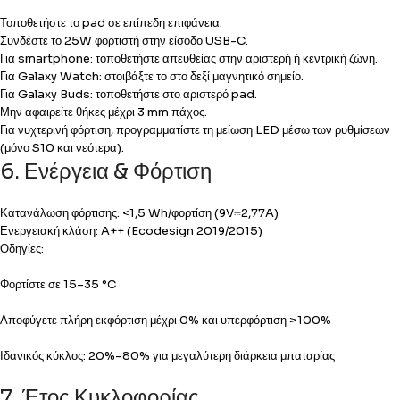
Τοποθετήστε το pad σε επίπεδη επιφάνεια.
Συνδέστε το 25W φορτιστή στην είσοδο USB-C.
Για smartphone: τοποθετήστε απευθείας στην αριστερή ή κεντρική ζώνη.
Για Galaxy Watch: στοιβάξτε το στο δεξί μαγνητικό σημείο.
Για Galaxy Buds: τοποθετήστε στο αριστερό pad.
Μην αφαιρείτε θήκες μέχρι 3 mm πάχος.
Για νυχτερινή φόρτιση, προγραμματίστε τη μείωση LED μέσω των ρυθμίσεων
(μόνο S10 και νεότερα).
6. Ενέργεια & Φόρτιση
Κατανάλωση φόρτισης: <1,5 Wh/φορτίση (9V⎓2,77A)
Ενεργειακή κλάση: A++ (Ecodesign 2019/2015)
Οδηγίες:
Φορτίστε σε 15–35 °C
Αποφύγετε πλήρη εκφόρτιση μέχρι 0% και υπερφόρτιση >100%
Ιδανικός κύκλος: 20%–80% για μεγαλύτερη διάρκεια μπαταρίας
7. Έτος Κυκλοφορίας