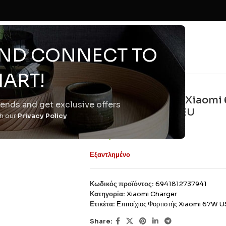
 AND CONNECT TO
ART!
Xiaomi
Επιτοίχιος Φορτιστής Xiao
trends and get exclusive offers
Triple Port White EU
th our
Privacy Policy
€
18,81
Εξαντλημένο
Κωδικός προϊόντος:
6941812737941
Κατηγορία:
Xiaomi Charger
Ετικέτα:
Επιτοίχιος Φορτιστής Xiaomi 67W
Share: