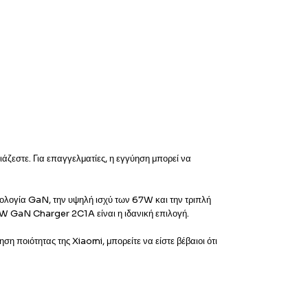
ζεστε. Για επαγγελματίες, η εγγύηση μπορεί να
ολογία GaN, την υψηλή ισχύ των 67W και την τριπλή
 67W GaN Charger 2C1A είναι η ιδανική επιλογή.
 ποιότητας της Xiaomi, μπορείτε να είστε βέβαιοι ότι