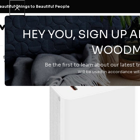
eautiful Things to Beautiful People
H Εταιρεία
HEY YOU, SIGN UP
WOODM
SOLD
OUT
Be the first to learn about our latest 
Will be used in accordance wi