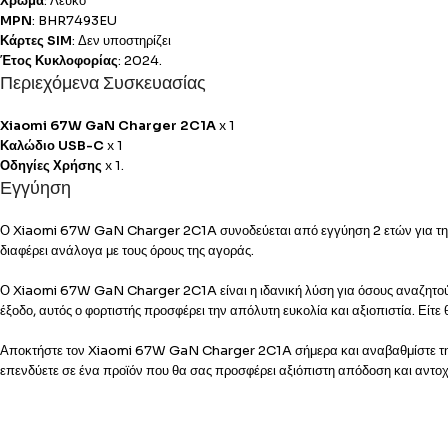
Χρώμα
: Λευκό
MPN
: BHR7493EU
Κάρτες SIM
: Δεν υποστηρίζει
Έτος Κυκλοφορίας
: 2024.
Περιεχόμενα Συσκευασίας
Xiaomi 67W GaN Charger 2C1A
x 1
Καλώδιο USB-C
x 1
Οδηγίες Χρήσης
x 1.
Εγγύηση
Ο Xiaomi 67W GaN Charger 2C1A συνοδεύεται από εγγύηση 2 ετών για την Ελ
διαφέρει ανάλογα με τους όρους της αγοράς.
Ο Xiaomi 67W GaN Charger 2C1A είναι η ιδανική λύση για όσους αναζητούν 
έξοδο, αυτός ο φορτιστής προσφέρει την απόλυτη ευκολία και αξιοπιστία. Εί
Αποκτήστε τον Xiaomi 67W GaN Charger 2C1A σήμερα και αναβαθμίστε την εμπ
επενδύετε σε ένα προϊόν που θα σας προσφέρει αξιόπιστη απόδοση και αντοχ