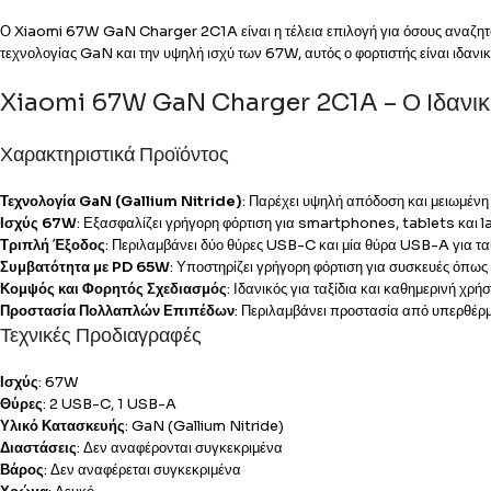
Ο Xiaomi 67W GaN Charger 2C1A είναι η τέλεια επιλογή για όσους αναζητού
τεχνολογίας GaN και την υψηλή ισχύ των 67W, αυτός ο φορτιστής είναι ιδα
Xiaomi 67W GaN Charger 2C1A – Ο Ιδανικό
Χαρακτηριστικά Προϊόντος
Τεχνολογία GaN (Gallium Nitride)
: Παρέχει υψηλή απόδοση και μειωμένη
Ισχύς 67W
: Εξασφαλίζει γρήγορη φόρτιση για smartphones, tablets και 
Τριπλή Έξοδος
: Περιλαμβάνει δύο θύρες USB-C και μία θύρα USB-A για 
Συμβατότητα με PD 65W
: Υποστηρίζει γρήγορη φόρτιση για συσκευές ό
Κομψός και Φορητός Σχεδιασμός
: Ιδανικός για ταξίδια και καθημερινή χρήσ
Προστασία Πολλαπλών Επιπέδων
: Περιλαμβάνει προστασία από υπερθέ
Τεχνικές Προδιαγραφές
Ισχύς
: 67W
Θύρες
: 2 USB-C, 1 USB-A
Υλικό Κατασκευής
: GaN (Gallium Nitride)
Διαστάσεις
: Δεν αναφέρονται συγκεκριμένα
Βάρος
: Δεν αναφέρεται συγκεκριμένα