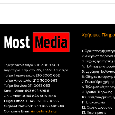
Χρήσιμες Πληρο
1. Όροι παροχής υπηρ
2. Ακύρωση παραγγελ
3. Συχνές ερωτήσεις 
Τηλεφωνικό Κέντρο: 210 3000 660
4. Πολιτική επιστροφώ
Λογιστήριο: Καρύστου 27, 13451 Καματερό
5. Εγγύηση Προϊόντω
Τμήμα Παραγγελιών: 210 3000 662
6. Οδηγίες αποφυγής 
Τμήμα Αποστολών: 210 3000 663
7. Γενικοί όροι χρήσης
Τμήμα Service: 211 0013 053
8. Τηλεφωνικές παραγ
Sms - Viber: 693 694 695 5
9. Τρόποι Πληρωμής
UK Office: 0044 845 508 9154
10. Συνεργαζόμενες Τ
Legal Office: 0049 151 118 05997
11. Επικοινωνία
Gigaset Network: 230 916 24902#9
12. Θέσεις Εργασίας
Company Email:
#mostmedia.gr
13. Ποιοι είμαστε