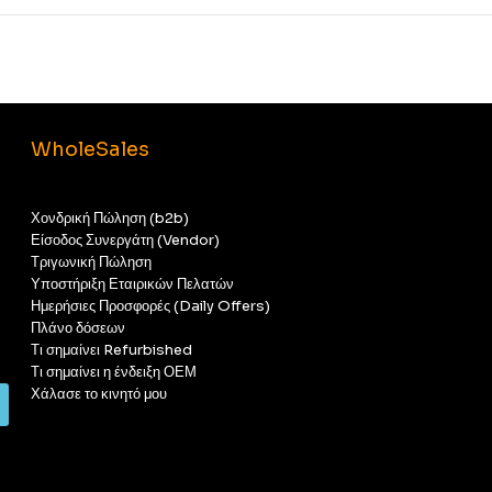
WholeSales
Χονδρική Πώληση (b2b)
Είσοδος Συνεργάτη (Vendor)
Τριγωνική Πώληση
Υποστήριξη Εταιρικών Πελατών
Ημερήσιες Προσφορές (Daily Offers)
Πλάνο δόσεων
Τι σημαίνει Refurbished
Τι σημαίνει η ένδειξη ΟΕΜ
Χάλασε το κινητό μου