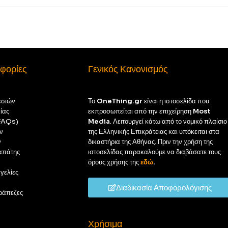
φορίες
Γενικός Κανονισμός
εσιών
Το
OneThing.gr
είναι η ιστοσελίδα που
ίας
εκπροσωπείται από την επιχείρηση
Most
(FAQs)
Media
. Λειτουργεί κάτω από το νομικό πλαίσιο
ν
της Ελληνικής Επικράτειας και υπόκειται στα
ν
δικαστήρια της Αθήνας. Πριν την χρήση της
απάτης
ιστοσελίδας παρακαλούμε να διαβάσατε τους
όρους χρήσης της
εδώ
.
γελίες
Διαδικασία Αποφορολόγισης
ράπεζες
Χρήσιμα