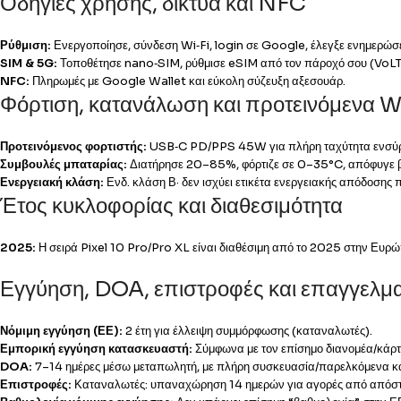
Οδηγίες χρήσης, δίκτυα και NFC
Ρύθμιση:
Ενεργοποίησε, σύνδεση Wi‑Fi, login σε Google, έλεγξε ενημερώσ
SIM & 5G:
Τοποθέτησε nano‑SIM, ρύθμισε eSIM από τον πάροχό σου (VoL
NFC:
Πληρωμές με Google Wallet και εύκολη σύζευξη αξεσουάρ.
Φόρτιση, κατανάλωση και προτεινόμενα 
Προτεινόμενος φορτιστής:
USB‑C PD/PPS 45W για πλήρη ταχύτητα ενσύρμα
Συμβουλές μπαταρίας:
Διατήρησε 20–85%, φόρτιζε σε 0–35°C, απόφυγε βα
Ενεργειακή κλάση:
Ενδ. κλάση Β· δεν ισχύει ετικέτα ενεργειακής απόδοσης 
Έτος κυκλοφορίας και διαθεσιμότητα
2025:
Η σειρά Pixel 10 Pro/Pro XL είναι διαθέσιμη από το 2025 στην Ευ
Εγγύηση, DOA, επιστροφές και επαγγελμα
Νόμιμη εγγύηση (ΕΕ):
2 έτη για έλλειψη συμμόρφωσης (καταναλωτές).
Εμπορική εγγύηση κατασκευαστή:
Σύμφωνα με τον επίσημο διανομέα/κάρτα
DOA:
7–14 ημέρες μέσω μεταπωλητή, με πλήρη συσκευασία/παρελκόμενα κα
Επιστροφές:
Καταναλωτές: υπαναχώρηση 14 ημερών για αγορές από απόστα