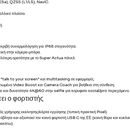
E5a), QZSS (L1/L5), NavIC.
αλλικό πλαίσιο.
).
 ακριβή συναρμολόγηση για IP68 στεγανότητα.
τική στην κάμερα‑μπάρα.
καλύτερη ορατότητα με το Super Actua πάνελ.
“talk to your screen” και multitasking σε εφαρμογές.
λτιωμένο Video Boost και Camera Coach για βοήθεια στη σύνθεση.
 και δυνατότητα 4K@60 στην selfie για κορυφαίο social/pro περιεχόμενο.
πει ο φορτιστής
ς γρήγορης εκκίνησης/κάρτα εγγύησης (τυπική πρακτική Pixel).
όβλητα και αξιοποιεί τον κοινό φορτιστή USB‑C της ΕΕ (κοινή θύρα και κυκλικ
ακάτω).