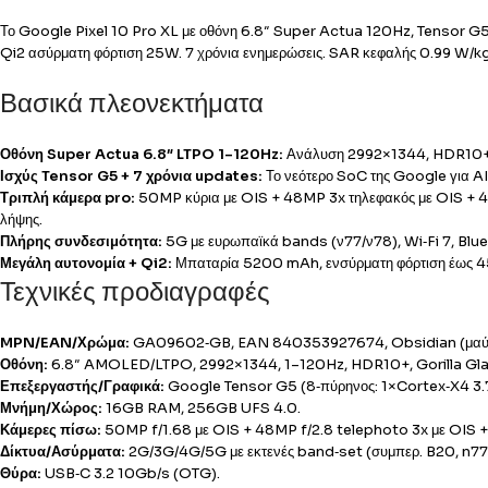
Το Google Pixel 10 Pro XL με οθόνη 6.8″ Super Actua 120Hz, Tensor 
Qi2 ασύρματη φόρτιση 25W. 7 χρόνια ενημερώσεις. SAR κεφαλής 0.99 W/kg
Βασικά πλεονεκτήματα
Οθόνη Super Actua 6.8″ LTPO 1–120Hz:
Ανάλυση 2992×1344, HDR10+, φωτ
Ισχύς Tensor G5 + 7 χρόνια updates:
Το νεότερο SoC της Google για AI/
Τριπλή κάμερα pro:
50MP κύρια με OIS + 48MP 3x τηλεφακός με OIS + 48
λήψης.
Πλήρης συνδεσιμότητα:
5G με ευρωπαϊκά bands (ν77/ν78), Wi‑Fi 7, Blue
Μεγάλη αυτονομία + Qi2:
Μπαταρία 5200 mAh, ενσύρματη φόρτιση έως 45
Τεχνικές προδιαγραφές
MPN/EAN/Χρώμα:
GA09602‑GB, EAN 840353927674, Obsidian (μαύ
Οθόνη:
6.8″ AMOLED/LTPO, 2992×1344, 1–120Hz, HDR10+, Gorilla Glass 
Επεξεργαστής/Γραφικά:
Google Tensor G5 (8‑πύρηνος: 1×Cortex‑X4 
Μνήμη/Χώρος:
16GB RAM, 256GB UFS 4.0.
Κάμερες πίσω:
50MP f/1.68 με OIS + 48MP f/2.8 telephoto 3x με OIS 
Δίκτυα/Ασύρματα:
2G/3G/4G/5G με εκτενές band‑set (συμπερ. B20, n77/
Θύρα:
USB‑C 3.2 10Gb/s (OTG).