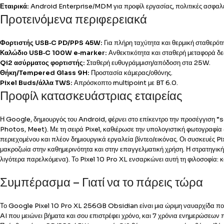
Εταιρικά:
Android Enterprise/MDM για προφίλ εργασίας, πολιτικές ασφαλεί
Προτεινόμενα περιφερειακά
Φορτιστής USB‑C PD/PPS 45W:
Για πλήρη ταχύτητα και θερμική σταθερότ
Καλώδιο USB‑C 100W e‑marker:
Ανθεκτικότητα και σταθερή μεταφορά δ
Qi2 ασύρματος φορτιστής:
Σταθερή ευθυγράμμιση/απόδοση στα 25W.
Θήκη/Tempered Glass 9H:
Προστασία κάμερας/οθόνης.
Pixel Buds/άλλα TWS:
Απρόσκοπτο multipoint με BT 6.0.
Προφίλ κατασκευάστριας εταιρείας
Η Google, δημιουργός του Android, φέρνει στο επίκεντρο την προσέγγιση “
Photos, Meet). Με τη σειρά Pixel, καθιέρωσε την υπολογιστική φωτογραφία
περιεχομένου και πλέον δημιουργικά εργαλεία βίντεο/εικόνας. Οι συσκευές 
μακροζωία στην καθημερινότητα και στην επαγγελματική χρήση. Η στρατηγικ
λιγότερα παρελκόμενα). Το Pixel 10 Pro XL ενσαρκώνει αυτή τη φιλοσοφία: κ
Συμπέρασμα – Γιατί να το πάρεις τώρα
Το Google Pixel 10 Pro XL 256GB Obsidian είναι μια ώριμη ναυαρχίδα που 
AI που μειώνει βήματα και σου επιστρέφει χρόνο, και 7 χρόνια ενημερώσεων 