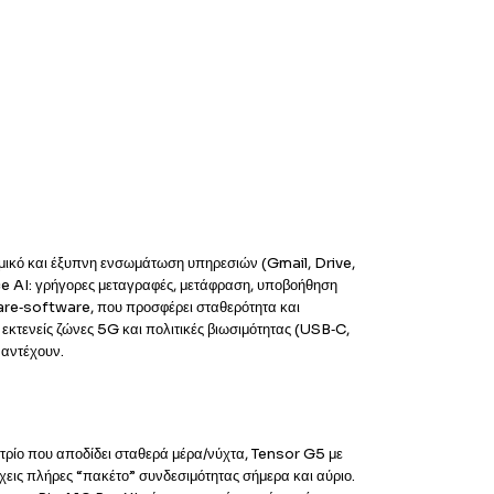
σμικό και έξυπνη ενσωμάτωση υπηρεσιών (Gmail, Drive,
ce AI: γρήγορες μεταγραφές, μετάφραση, υποβοήθηση
dware‑software, που προσφέρει σταθερότητα και
κτενείς ζώνες 5G και πολιτικές βιωσιμότητας (USB‑C,
 αντέχουν.
τρίο που αποδίδει σταθερά μέρα/νύχτα, Tensor G5 με
έχεις πλήρες “πακέτο” συνδεσιμότητας σήμερα και αύριο.