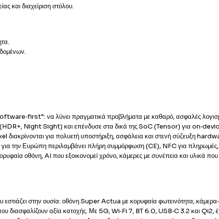
ας και διαχείριση στόλου.
ητα.
εδομένων.
software‑first”: να λύνει πραγματικά προβλήματα με καθαρό, ασφαλές λογι
 (HDR+, Night Sight) και επένδυσε στα δικά της SoC (Tensor) για on‑devi
Pixel διακρίνονται για πολυετή υποστήριξη, ασφάλεια και στενή σύζευξη har
ή για την Ευρώπη περιλαμβάνει πλήρη συμμόρφωση (CE), NFC για πληρωμές, ε
ορυφαία οθόνη, AI που εξοικονομεί χρόνο, κάμερες με συνέπεια και υλικά που
εστιάζει στην ουσία: οθόνη Super Actua με κορυφαία φωτεινότητα, κάμερα‑
που διασφαλίζουν αξία κατοχής. Με 5G, Wi‑Fi 7, BT 6.0, USB‑C 3.2 και Qi2, 