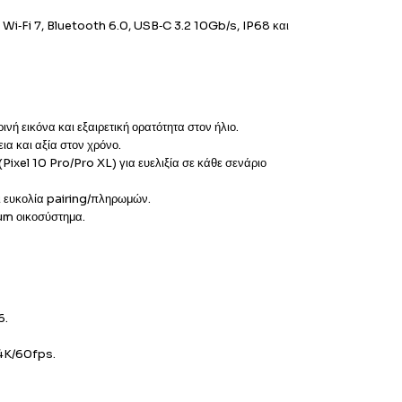
i‑Fi 7, Bluetooth 6.0, USB‑C 3.2 10Gb/s, IP68 και
 εικόνα και εξαιρετική ορατότητα στον ήλιο.
α και αξία στον χρόνο.
el 10 Pro/Pro XL) για ευελιξία σε κάθε σενάριο
ι ευκολία pairing/πληρωμών.
um οικοσύστημα.
6.
 4K/60fps.