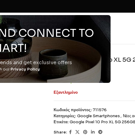
 AND CONNECT TO
ART!
Google
Google Pixel 10 Pro XL 5
trends and get exclusive offers
+eSim Obsidian
th our
Privacy Policy
€
959,00
Εξαντλημένο
Κωδικός προϊόντος:
711576
Κατηγορίες:
Google Smartphones
,
Νέες α
Ετικέτα:
Google Pixel 10 Pro XL 5G 256G
Share: