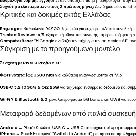
Βαθμολογία νόμιμης εγγύησης:
Δεν υπάρχει επίσημη “βαθμολογία” στην ΕΕ· 
Συχνότητα ελαττωμάτων στους 2 πρώτους μήνες:
Δεν δημοσιεύονται αξι
Κριτικές και δοκιμές εκτός Ελλάδας
Engadget:
Βαθμολογία 94/100· ξεχωρίζει για ευχρηστία/AI και συνολική εμ
Trusted Reviews:
4/5· εξαιρετική οθόνη και συνεπής κάμερα, με έμφαση σ
ComputerBase:
“Η Google ανεβάζει τον πήχη για την on‑device AI”· αν
Σύγκριση με το προηγούμενο μοντέλο
Σε σχέση με Pixel 9 Pro/Pro XL:
Φωτεινότητα έως 3300 nits
για καλύτερη αναγνωσιμότητα σε ήλιο.
USB‑C 3.2 10Gb/s & Qi2 25W
για ταχύτερα ενσύρματα δεδομένα και συμβ
Wi‑Fi 7 & Bluetooth 6.0
, μεγαλύτερο φάσμα 5G bands και UWB για ευρύτε
Μεταφορά δεδομένων από παλιά συσκευή
Android → Pixel:
Καλώδιο USB‑C ↔ USB‑C στο αρχικό setup ή ασύρματα
iPhone → Pixel:
Εφαρμογή “Switch to Android”, μεταφορά επαφών/ημερο