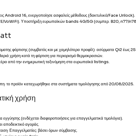
εις Android 16, ενεργοποίησε ασφαλείς μέθοδους (δακτυλικό/Face Unlock).
TE/VoWiFi). Υποστήριξη ευρωπαϊκών bands 4G/5G (συμπερ. B20, n77/n78)
Watt
της φόρτισης (συμβατός και με χαμηλότερα προφίλ)· ασύρματα Qi2 έως 2
ριά χρήση κατά τη φόρτιση για περιορισμό θερμοκρασιών.
πέρα από την ενημερωτική ταξινόμηση στα ευρωπαϊκά listings.
ρώπη· το προϊόν καταχωρήθηκε στα συστήματα τιμολόγησης από 20/08/2025.
τική χρήση
 εγγύησης (ενδέχεται διαφοροποιήσεις για επαγγελματικά τιμολόγια).
ι αποδεικτικό αγοράς.
ση· Επαγγελματίες: βάσει όρων σύμβασης.