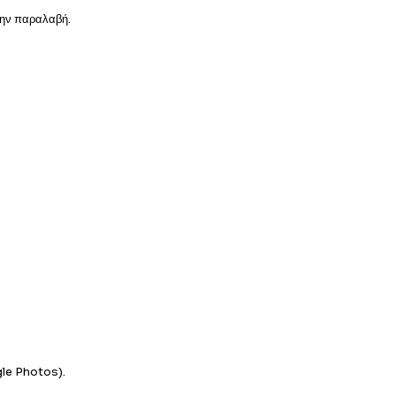
την παραλαβή.
le Photos).