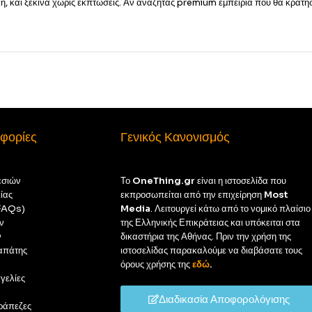
και ξεκίνα χωρίς εκπτώσεις. Αν αναζητάς premium εμπειρία που θα κρατήσε
φορίες
Γενικός Κανονισμός
εσιών
Το
OneThing.gr
είναι η ιστοσελίδα που
ίας
εκπροσωπείται από την επιχείρηση
Most
(FAQs)
Media
. Λειτουργεί κάτω από το νομικό πλαίσιο
ν
της Ελληνικής Επικράτειας και υπόκειται στα
ν
δικαστήρια της Αθήνας. Πριν την χρήση της
απάτης
ιστοσελίδας παρακαλούμε να διαβάσατε τους
όρους χρήσης της
εδώ
.
γελίες
Διαδικασία Αποφορολόγισης
ράπεζες