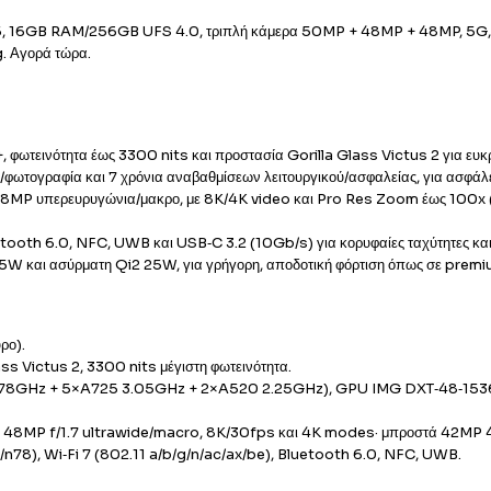
G5, 16GB RAM/256GB UFS 4.0, τριπλή κάμερα 50MP + 48MP + 48MP, 5G, W
. Αγορά τώρα.
εινότητα έως 3300 nits και προστασία Gorilla Glass Victus 2 για ευκρινή
φωτογραφία και 7 χρόνια αναβαθμίσεων λειτουργικού/ασφαλείας, για ασφάλει
MP υπερευρυγώνια/μακρο, με 8K/4K video και Pro Res Zoom έως 100x (Pix
tooth 6.0, NFC, UWB και USB‑C 3.2 (10Gb/s) για κορυφαίες ταχύτητες κα
W και ασύρματη Qi2 25W, για γρήγορη, αποδοτική φόρτιση όπως σε premi
ρο).
Victus 2, 3300 nits μέγιστη φωτεινότητα.
3.78GHz + 5×A725 3.05GHz + 2×A520 2.25GHz), GPU IMG DXT‑48‑153
+ 48MP f/1.7 ultrawide/macro, 8K/30fps και 4K modes· μπροστά 42MP
n78), Wi‑Fi 7 (802.11 a/b/g/n/ac/ax/be), Bluetooth 6.0, NFC, UWB.