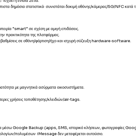
ισχύει η ενιαία 2ετία.
όπιστα δημόσια στατιστικά· συνιστάται δοκιμή οθόνης/κάμερας/5G/NFC κατά 
πειρία “smart” σε σχέση με αμιγή επιδόσεις.
την πρακτικότητα της πλατφόρμας.
αβαθμίσεις σε οθόνη/φόρτιση/ήχο και ισχυρή σύζευξη hardware‑software.
ατότητα με μαγνητικά ασύρματα οικοσυστήματα.
ρες χρήσεις τοποθέτησης/κλειδιών/air‑tags.
 μέσω Google Backup (apps, SMS, ιστορικό κλήσεων, φωτογραφίες Goog
λογίων/πολυμέσων· iMessage δεν μεταφέρεται αυτούσιο.