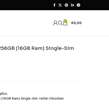
0
€
0,00
G 256GB (16GB Ram) Single-Sim
φίξεις
B (16GB Ram) Single-Sim +eSim Obsidian