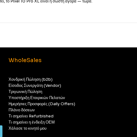
ι, το Pixel 10 Pro XL είναι η σωστή αγορά — τώρα.
WholeSales
Χονδρική Πώληση (b2b)
Είσοδος Συνεργάτη (Vendor)
Τριγωνική Πώληση
Υποστήριξη Εταιρικών Πελατών
Ημερήσιες Προσφορές (Daily Offers)
Πλάνο δόσεων
Τι σημαίνει Refurbished
Τι σημαίνει η ένδειξη ΟΕΜ
Χάλασε το κινητό μου