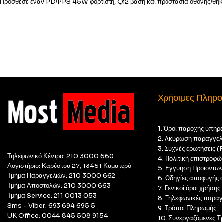
Πρόσθεσε έναν PD/PPS 45W φορτιστή, Qi2 βάση και προστασία οθόνης/θήκη, 
Χρήσιμες Πληρο
1. Όροι παροχής υπηρ
2. Ακύρωση παραγγελ
3. Συχνές ερωτήσεις 
Τηλεφωνικό Κέντρο: 210 3000 660
4. Πολιτική επιστροφώ
Λογιστήριο: Καρύστου 27, 13451 Καματερό
5. Εγγύηση Προϊόντω
Τμήμα Παραγγελιών: 210 3000 662
6. Οδηγίες αποφυγής 
Τμήμα Αποστολών: 210 3000 663
7. Γενικοί όροι χρήσης
Τμήμα Service: 211 0013 053
8. Τηλεφωνικές παραγ
Sms - Viber: 693 694 695 5
9. Τρόποι Πληρωμής
UK Office: 0044 845 508 9154
10. Συνεργαζόμενες Τ