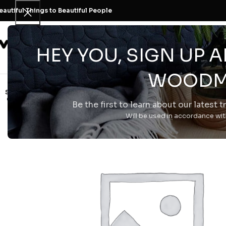
eautiful Things to Beautiful People
H Εταιρεία
HEY YOU, SIGN UP
WOODM
SOLD
OUT
Be the first to learn about our latest 
Will be used in accordance wi