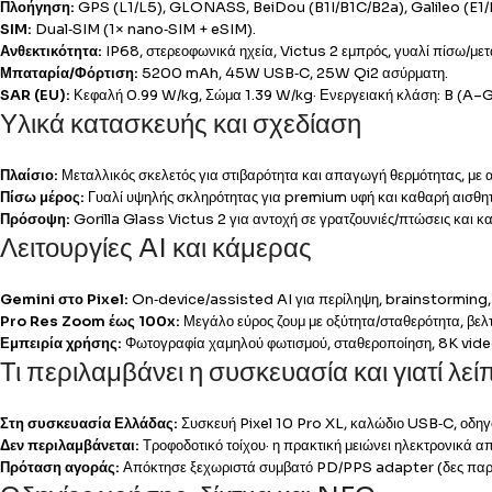
Πλοήγηση:
GPS (L1/L5), GLONASS, BeiDou (B1I/B1C/B2a), Galileo (E1/
SIM:
Dual‑SIM (1× nano‑SIM + eSIM).
Ανθεκτικότητα:
IP68, στερεοφωνικά ηχεία, Victus 2 εμπρός, γυαλί πίσω/μετ
Μπαταρία/Φόρτιση:
5200 mAh, 45W USB‑C, 25W Qi2 ασύρματη.
SAR (EU):
Κεφαλή 0.99 W/kg, Σώμα 1.39 W/kg· Ενεργειακή κλάση: B (A–G
Υλικά κατασκευής και σχεδίαση
Πλαίσιο:
Μεταλλικός σκελετός για στιβαρότητα και απαγωγή θερμότητας, με
Πίσω μέρος:
Γυαλί υψηλής σκληρότητας για premium υφή και καθαρή αισθη
Πρόσοψη:
Gorilla Glass Victus 2 για αντοχή σε γρατζουνιές/πτώσεις και 
Λειτουργίες AI και κάμερας
Gemini στο Pixel:
On‑device/assisted AI για περίληψη, brainstorming, 
Pro Res Zoom έως 100x:
Μεγάλο εύρος ζουμ με οξύτητα/σταθερότητα, βε
Εμπειρία χρήσης:
Φωτογραφία χαμηλού φωτισμού, σταθεροποίηση, 8K video
Τι περιλαμβάνει η συσκευασία και γιατί λεί
Στη συσκευασία Ελλάδας:
Συσκευή Pixel 10 Pro XL, καλώδιο USB‑C, οδηγό
Δεν περιλαμβάνεται:
Τροφοδοτικό τοίχου· η πρακτική μειώνει ηλεκτρονικά απ
Πρόταση αγοράς:
Απόκτησε ξεχωριστά συμβατό PD/PPS adapter (δες παρ