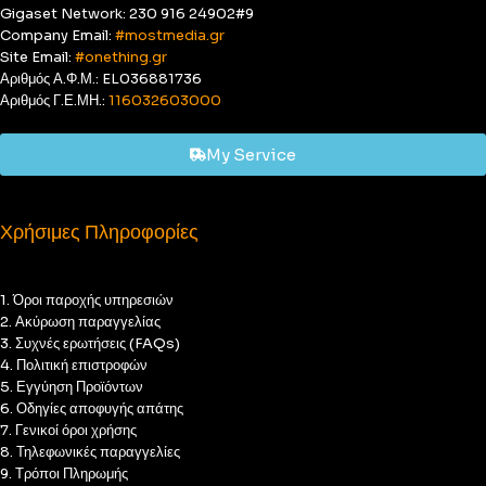
Gigaset Network: 230 916 24902#9
Company Email:
#mostmedia.gr
Site Email:
#onething.gr
Αριθμός Α.Φ.Μ.: EL036881736
Αριθμός Γ.Ε.ΜΗ.:
116032603000
My Service
Χρήσιμες Πληροφορίες
1. Όροι παροχής υπηρεσιών
2. Ακύρωση παραγγελίας
3. Συχνές ερωτήσεις (FAQs)
4. Πολιτική επιστροφών
5. Εγγύηση Προϊόντων
6. Οδηγίες αποφυγής απάτης
7. Γενικοί όροι χρήσης
8. Τηλεφωνικές παραγγελίες
9. Τρόποι Πληρωμής