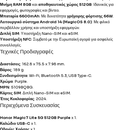
Μνήμη RAM 8GB
και
αποθηκευτικός χώρος 512GB
: Ιδανικός για
εφαρμογές, φωτογραφίες και βίντεο.
Μπαταρία 6600mAh
: Με δυνατότητα
γρήγορης φόρτισης 66W
.
Λειτουργικό σύστημα Android 14 (MagicOS 8.0)
: Με φιλικό
περιβάλλον χρήσης και υποστήριξη εφαρμογών.
Διπλή SIM
: Υποστήριξη Nano-SIM και eSIM.
Υποστήριξη NFC
: Συμβατό με την Ευρωπαϊκή αγορά για ασφαλείς
συναλλαγές.
Τεχνικές Προδιαγραφές
Διαστάσεις
: 162.8 x 75.5 x 7.98 mm.
Βάρος
: 189 g.
Συνδεσιμότητα
: Wi-Fi, Bluetooth 5.3, USB Type-C.
Χρώμα
: Purple.
MPN
: 5109BQBG.
Κάρτες SIM
: Διπλή Nano-SIM και eSIM.
Έτος Κυκλοφορίας
: 2024.
Περιεχόμενα Συσκευασίας
Honor Magic7 Lite 5G 512GB Purple
x 1.
Καλώδιο USB-C
x 1.
Οδηγίες Χρήσης
x 1.