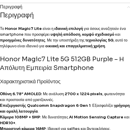
Περιγραφή
Περιγραφή
Το
Honor Magic7 Lite
είναι η
ιδανική επιλογή
για όσους αναζητούν ένα
smartphone που προσφέρει
υψηλή απόδοση
,
κομψό σχεδιασμό
και
προηγμένες δυνατότητες
. Με την υποστήριξη της
τεχνολογίας 5G
, αυτό το
τηλέφωνο είναι ιδανικό για
οικιακή και επαγγελματική χρήση
.
Honor Magic7 Lite 5G 512GB Purple – Η
Απόλυτη Εμπειρία Smartphone
Χαρακτηριστικά Προϊόντος
Οθόνη 6.78″ AMOLED
: Με ανάλυση
2700 x 1224 pixels
, φωτεινότητα
και προστασία από γρατζουνιές.
Επεξεργαστής Qualcomm Snapdragon 6 Gen 1
: Εξασφαλίζει
γρήγορη
και ομαλή λειτουργία
.
Κάμερα 108MP + 5MP
: Με δυνατότητες
AI Motion Sensing Capture
και
HDR10+
.
Μπροστινή κάμερα 16MP
: Ιδανική για selfies και βιντεοκλήσεις.