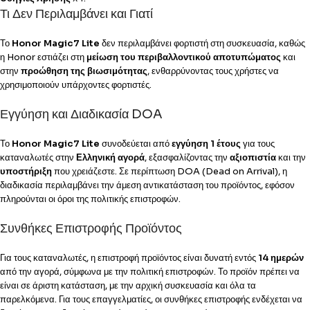
Τι Δεν Περιλαμβάνει και Γιατί
Το
Honor Magic7 Lite
δεν περιλαμβάνει φορτιστή στη συσκευασία, καθώς
η Honor εστιάζει στη
μείωση του περιβαλλοντικού αποτυπώματος
και
στην
προώθηση της βιωσιμότητας
, ενθαρρύνοντας τους χρήστες να
χρησιμοποιούν υπάρχοντες φορτιστές.
Εγγύηση και Διαδικασία DOA
Το
Honor Magic7 Lite
συνοδεύεται από
εγγύηση 1 έτους
για τους
καταναλωτές στην
Ελληνική αγορά
, εξασφαλίζοντας την
αξιοπιστία
και την
υποστήριξη
που χρειάζεστε. Σε περίπτωση DOA (Dead on Arrival), η
διαδικασία περιλαμβάνει την άμεση αντικατάσταση του προϊόντος, εφόσον
πληρούνται οι όροι της πολιτικής επιστροφών.
Συνθήκες Επιστροφής Προϊόντος
Για τους καταναλωτές, η επιστροφή προϊόντος είναι δυνατή εντός
14 ημερών
από την αγορά, σύμφωνα με την πολιτική επιστροφών. Το προϊόν πρέπει να
είναι σε άριστη κατάσταση, με την αρχική συσκευασία και όλα τα
παρελκόμενα. Για τους επαγγελματίες, οι συνθήκες επιστροφής ενδέχεται να