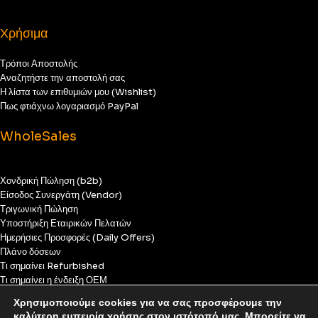
Χρήσιμα
Τρόποι Αποστολής
Αναζητήστε την αποστολή σας
Η λίστα των επιθυμιών μου (Wishlist)
Πως φτιάχνω λογαριασμό PayPal
WholeSales
Χονδρική Πώληση (b2b)
Είσοδος Συνεργάτη (Vendor)
Τριγωνική Πώληση
Υποστήριξη Εταιρικών Πελατών
Ημερήσιες Προσφορές (Daily Offers)
Πλάνο δόσεων
Τι σημαίνει Refurbished
Τι σημαίνει η ένδειξη ΟΕΜ
Χάλασε το κινητό μου
Χρησιμοποιούμε cookies για να σας προσφέρουμε την
καλύτερη εμπειρία χρήσης στον ιστότοπό μας. Μπορείτε να