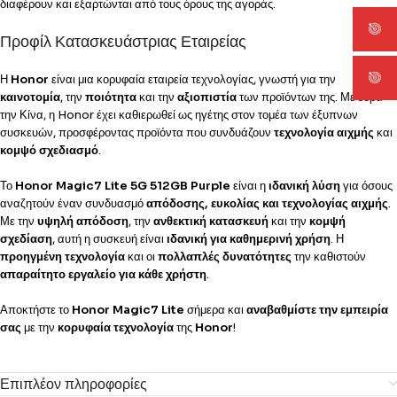
διαφέρουν και εξαρτώνται από τους όρους της αγοράς.
Προφίλ Κατασκευάστριας Εταιρείας
Η
Honor
είναι μια κορυφαία εταιρεία τεχνολογίας, γνωστή για την
καινοτομία
, την
ποιότητα
και την
αξιοπιστία
των προϊόντων της. Με έδρα
την Κίνα, η Honor έχει καθιερωθεί ως ηγέτης στον τομέα των έξυπνων
συσκευών, προσφέροντας προϊόντα που συνδυάζουν
τεχνολογία αιχμής
και
κομψό σχεδιασμό
.
Το
Honor Magic7 Lite 5G 512GB Purple
είναι η
ιδανική λύση
για όσους
αναζητούν έναν συνδυασμό
απόδοσης, ευκολίας και τεχνολογίας αιχμής
.
Με την
υψηλή απόδοση
, την
ανθεκτική κατασκευή
και την
κομψή
σχεδίαση
, αυτή η συσκευή είναι
ιδανική για καθημερινή χρήση
. Η
προηγμένη τεχνολογία
και οι
πολλαπλές δυνατότητες
την καθιστούν
απαραίτητο εργαλείο για κάθε χρήστη
.
Αποκτήστε το
Honor Magic7 Lite
σήμερα και
αναβαθμίστε την εμπειρία
σας
με την
κορυφαία τεχνολογία
της
Honor
!
Επιπλέον πληροφορίες