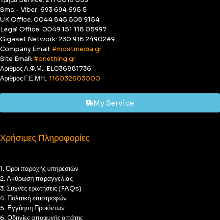
Sms - Viber: 693 694 695 5
UK Office: 0044 845 508 9154
Legal Office: 0049 151 118 05997
Gigaset Network: 230 916 24902#9
Company Email:
#mostmedia.gr
Site Email:
#onething.gr
Αριθμός Α.Φ.Μ.: EL036881736
Αριθμός Γ.Ε.ΜΗ.:
116032603000
My Service
Χρήσιμες Πληροφορίες
1. Όροι παροχής υπηρεσιών
2. Ακύρωση παραγγελίας
3. Συχνές ερωτήσεις (FAQs)
4. Πολιτική επιστροφών
5. Εγγύηση Προϊόντων
6. Οδηγίες αποφυγής απάτης