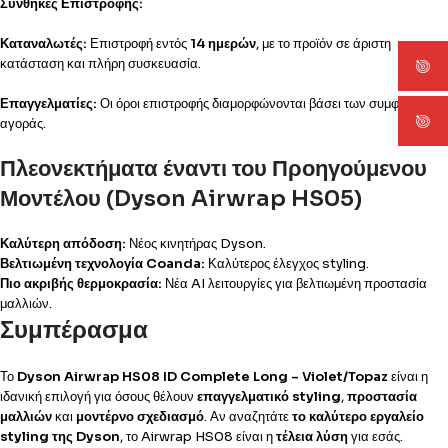
Συνθήκες Επιστροφής:
Καταναλωτές:
Επιστροφή εντός
14 ημερών
, με το προϊόν σε άριστη
κατάσταση και πλήρη συσκευασία.
Επαγγελματίες:
Οι όροι επιστροφής διαμορφώνονται βάσει των συμφωνιών
αγοράς.
Πλεονεκτήματα έναντι του Προηγούμενου
Μοντέλου (Dyson Airwrap HS05)
Καλύτερη απόδοση:
Νέος κινητήρας Dyson.
Βελτιωμένη τεχνολογία Coanda:
Καλύτερος έλεγχος styling.
Πιο ακριβής θερμοκρασία:
Νέα AI λειτουργίες για βελτιωμένη προστασία
μαλλιών.
Συμπέρασμα
Το
Dyson Airwrap HS08 ID Complete Long – Violet/Topaz
είναι η
ιδανική επιλογή για όσους θέλουν
επαγγελματικό styling
,
προστασία
μαλλιών
και
μοντέρνο σχεδιασμό
. Αν αναζητάτε
το καλύτερο εργαλείο
styling της Dyson
, το Airwrap HS08 είναι η
τέλεια λύση
για εσάς.