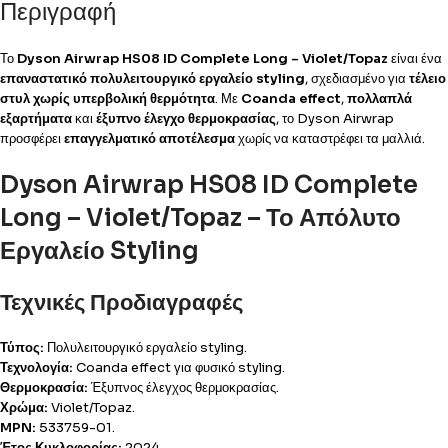
Περιγραφή
Το
Dyson Airwrap HS08 ID Complete Long – Violet/Topaz
είναι ένα
επαναστατικό πολυλειτουργικό εργαλείο styling
, σχεδιασμένο για
τέλειο
στυλ χωρίς υπερβολική θερμότητα
. Με
Coanda effect
,
πολλαπλά
εξαρτήματα
και
έξυπνο έλεγχο θερμοκρασίας
, το Dyson Airwrap
προσφέρει
επαγγελματικό αποτέλεσμα
χωρίς να καταστρέφει τα μαλλιά.
Dyson Airwrap HS08 ID Complete
Long – Violet/Topaz – Το Απόλυτο
Εργαλείο Styling
Τεχνικές Προδιαγραφές
Τύπος:
Πολυλειτουργικό εργαλείο styling.
Τεχνολογία:
Coanda effect για φυσικό styling.
Θερμοκρασία:
Έξυπνος έλεγχος θερμοκρασίας.
Χρώμα:
Violet/Topaz.
MPN:
533759-01.
Έτος Κυκλοφορίας:
2024.