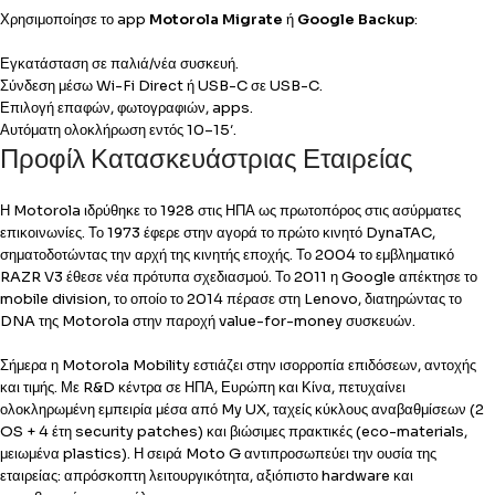
Χρησιμοποίησε το app
Motorola Migrate
ή
Google Backup
:
Εγκατάσταση σε παλιά/νέα συσκευή.
Σύνδεση μέσω Wi-Fi Direct ή USB-C σε USB-C.
Επιλογή επαφών, φωτογραφιών, apps.
Αυτόματη ολοκλήρωση εντός 10–15′.
Προφίλ Κατασκευάστριας Εταιρείας
Η Motorola ιδρύθηκε το 1928 στις ΗΠΑ ως πρωτοπόρος στις ασύρματες
επικοινωνίες. Το 1973 έφερε στην αγορά το πρώτο κινητό DynaTAC,
σηματοδοτώντας την αρχή της κινητής εποχής. Το 2004 το εμβληματικό
RAZR V3 έθεσε νέα πρότυπα σχεδιασμού. Το 2011 η Google απέκτησε το
mobile division, το οποίο το 2014 πέρασε στη Lenovo, διατηρώντας το
DNA της Motorola στην παροχή value-for-money συσκευών.
Σήμερα η Motorola Mobility εστιάζει στην ισορροπία επιδόσεων, αντοχής
και τιμής. Με R&D κέντρα σε ΗΠΑ, Ευρώπη και Κίνα, πετυχαίνει
ολοκληρωμένη εμπειρία μέσα από My UX, ταχείς κύκλους αναβαθμίσεων (2
OS + 4 έτη security patches) και βιώσιμες πρακτικές (eco-materials,
μειωμένα plastics). Η σειρά Moto G αντιπροσωπεύει την ουσία της
εταιρείας: απρόσκοπτη λειτουργικότητα, αξιόπιστο hardware και