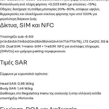
Κατανάλωση ανά πλήρη φόρτιση: ≈0,023 kWh (με απώλειες ~15%).
Οδηγίες: διατήρησε τη στάθμη μπαταρίας 20%–80%, απόφυγε υψηλές
θερμοκρασίες και ολοκλήρωσε κύκλους φόρτισης πριν από 100% για
μεγαλύτερη διάρκεια ζωής.
Δίκτυα, SIM και NFC
Υποστηρίζει sub-6 5G
(n1/n3/n5/n7/n8/n20/n28/n38/n40/n41/n71/n77/n78), LTE Cat20, 3G &
2G. Dual SIM: 1×nano-SIM + 1×eSIM. NFC για ανέπαφες πληρωμές
(EMVCo) και γρήγορο pairing περιφερειακών.
Τιμές SAR
Σύμφωνα με ευρωπαϊκά πρότυπα:
Head SAR: 0,98 W/kg
Body SAR: 1,49 W/kg
Διαθέσιμες στο Regulatory menu της συσκευής ή στην ελληνική σελίδα
υποστήριξης Motorola.