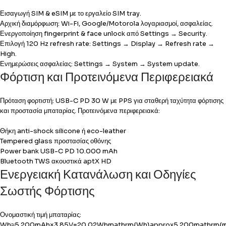
Εισαγωγή SIM & eSIM με το εργαλείο SIM tray.
Αρχική διαμόρφωση: Wi-Fi, Google/Motorola λογαριασμοί, ασφαλείας.
Ενεργοποίηση fingerprint & face unlock από Settings → Security.
Επιλογή 120 Hz refresh rate: Settings → Display → Refresh rate →
High.
Ενημερώσεις ασφαλείας: Settings → System → System update.
Φόρτιση και Προτεινόμενα Περιφερειακά
Πρόταση φορτιστή: USB-C PD 30 W με PPS για σταθερή ταχύτητα φόρτισης
και προστασία μπαταρίας. Προτεινόμενα περιφερειακά:
Θήκη anti-shock silicone ή eco-leather
Tempered glass προστασίας οθόνης
Power bank USB-C PD 10.000 mAh
Bluetooth TWS ακουστικά aptX HD
Ενεργειακή Κατανάλωση και Οδηγίες
Σωστής Φόρτισης
Ονομαστική τιμή μπαταρίας:
Wh≈5.200mAh×3.85V=20.02Whmathrm{Wh}approx5.200mathrm{mA