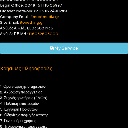
Legal Office: 0049 151 118 05997
Gigaset Network: 230 916 24902#9
Company Email:
#mostmedia.gr
Site Email:
#onething.gr
Αριθμός Α.Φ.Μ.: EL036881736
Αριθμός Γ.Ε.ΜΗ.:
116032603000
My Service
Χρήσιμες Πληροφορίες
1. Όροι παροχής υπηρεσιών
2. Ακύρωση παραγγελίας
3. Συχνές ερωτήσεις (FAQs)
4. Πολιτική επιστροφών
5. Εγγύηση Προϊόντων
6. Οδηγίες αποφυγής απάτης
7. Γενικοί όροι χρήσης
8. Τηλεφωνικές παραγγελίες