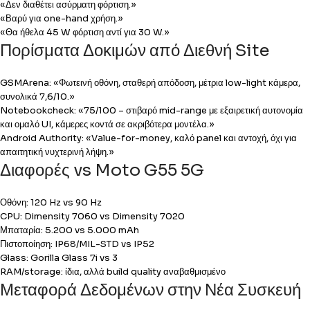
«Δεν διαθέτει ασύρματη φόρτιση.»
«Βαρύ για one-hand χρήση.»
«Θα ήθελα 45 W φόρτιση αντί για 30 W.»
Πορίσματα Δοκιμών από Διεθνή Site
GSMArena: «Φωτεινή οθόνη, σταθερή απόδοση, μέτρια low-light κάμερα,
συνολικά 7,6/10.»
Notebookcheck: «75/100 – στιβαρό mid-range με εξαιρετική αυτονομία
και ομαλό UI, κάμερες κοντά σε ακριβότερα μοντέλα.»
Android Authority: «Value-for-money, καλό panel και αντοχή, όχι για
απαιτητική νυχτερινή λήψη.»
Διαφορές vs Moto G55 5G
Οθόνη: 120 Hz vs 90 Hz
CPU: Dimensity 7060 vs Dimensity 7020
Μπαταρία: 5.200 vs 5.000 mAh
Πιστοποίηση: IP68/MIL-STD vs IP52
Glass: Gorilla Glass 7i vs 3
RAM/storage: ίδια, αλλά build quality αναβαθμισμένο
Μεταφορά Δεδομένων στην Νέα Συσκευή