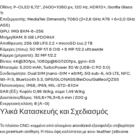
Οθόνη: P-OLED 6,72″, 2400×1080 px, 120 Hz, HDR10+, Gorilla Glass
7i
Επεξεργαστής: MediaTek Dimensity 7060 (2×2,6 GHz A78 + 6×2,0 GHz
A55)
GPU: IMG BXM-8-256
Μνήμη/RAM: 8 GB LPDDR4X
Αποθήκευση: 256 GB UFS 2.2 + microSD έως 2 TB
Κάμερες (πίσω): 50 MP f/1.8 OIS + 8 MP f/2.2 ultrawide
Κάμερα (μπροστά): 32 MP f/2.2
Βίντεο: 4K@30fps, 1080p@60/120fps, gyro-EIS
Μπαταρία: 5.200 mAh, TurboPower 30 W (USB-C PD 3.0)
Συνδεσιμότητα: Dual SIM (nano-SIM + eSIM), 5G sub-6, 4G LTE, NFC,
Wi-Fi 5, Bluetooth 5.3, GPS/GLONASS/BeiDou/Galileo/QZSS
Πιστοποιήσεις: IP68, IP69, MIL-STD-810H
SAR (ΕΕ): Κεφάλι 0,98 W/kg, σώμα 1,49 W/kg
Διαστάσεις/Βάρος: 165,8×76,3×8,4 mm / 200 g
Ενεργειακή κλάση: B (A–G)
Υλικά Κατασκευής και Σχεδιασμός
Το πλαίσιο CNC-κομμένο από αλουμίνιο anodized εξασφαλίζει στιβαρότητα
και premium αίσθηση. Η πίσω όψη καλύπτεται με eco-leather (silicone