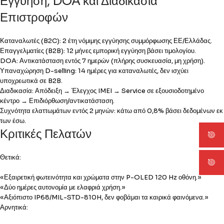
Εγγύηση, DOA και Διαδικασία
Επιστροφών
Καταναλωτές (B2C): 2 έτη νόμιμης εγγύησης συμμόρφωσης ΕΕ/Ελλάδας.
Επαγγελματίες (B2B): 12 μήνες εμπορική εγγύηση βάσει τιμολογίου.
DOA: Αντικατάσταση εντός 7 ημερών (πλήρης συσκευασία, μη χρήση).
Υπαναχώρηση D-selling: 14 ημέρες για καταναλωτές, δεν ισχύει
υποχρεωτικά σε B2B.
Διαδικασία: Απόδειξη → Έλεγχος IMEI → Service σε εξουσιοδοτημένο
κέντρο → Επιδιόρθωση/αντικατάσταση.
Συχνότητα ελαττωμάτων εντός 2 μηνών: κάτω από 0,8% βάσει δεδομένων εκ
των έσω.
Κριτικές Πελατών
Θετικά:
«Εξαιρετική φωτεινότητα και χρώματα στην P-OLED 120 Hz οθόνη.»
«Δύο ημέρες αυτονομία με ελαφριά χρήση.»
«Αξιόπιστο IP68/MIL-STD-810H, δεν φοβάμαι τα καιρικά φαινόμενα.»
Αρνητικά: