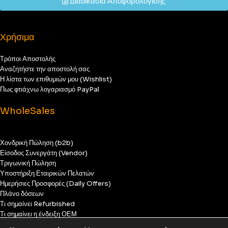
Διαδικασία Αποφορολόγισης
Χρήσιμα
Τρόποι Αποστολής
Αναζητήστε την αποστολή σας
Η λίστα των επιθυμιών μου (Wishlist)
Πως φτιάχνω λογαριασμό PayPal
WholeSales
Χονδρική Πώληση (b2b)
Είσοδος Συνεργάτη (Vendor)
Τριγωνική Πώληση
Υποστήριξη Εταιρικών Πελατών
Ημερήσιες Προσφορές (Daily Offers)
Πλάνο δόσεων
Τι σημαίνει Refurbished
Τι σημαίνει η ένδειξη ΟΕΜ
Χάλασε το κινητό μου