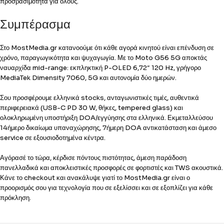
προσβασιμότητα για όλους.
Συμπέρασμα
Στο MostMedia.gr κατανοούμε ότι κάθε αγορά κινητού είναι επένδυση σε
χρόνο, παραγωγικότητα και ψυχαγωγία. Με το Moto G56 5G αποκτάς
ναυαρχίδα mid-range: εκπληκτική P-OLED 6,72″ 120 Hz, γρήγορο
MediaTek Dimensity 7060, 5G και αυτονομία δύο ημερών.
Σου προσφέρουμε ελληνικά stocks, ανταγωνιστικές τιμές, αυθεντικά
περιφερειακά (USB-C PD 30 W, θήκες, tempered glass) και
ολοκληρωμένη υποστήριξη DOA/εγγύησης στα ελληνικά. Εκμεταλλεύσου
14ήμερο δικαίωμα υπαναχώρησης, 7ήμερη DOA αντικατάσταση και άμεσο
service σε εξουσιοδοτημένα κέντρα.
Αγόρασέ το τώρα, κέρδισε πόντους πιστότητας, άμεση παράδοση
πανελλαδικά και αποκλειστικές προσφορές σε φορτιστές και TWS ακουστικά.
Κάνε το checkout και ανακάλυψε γιατί το MostMedia.gr είναι ο
προορισμός σου για τεχνολογία που σε εξελίσσει και σε εξοπλίζει για κάθε
πρόκληση.