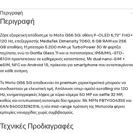
Περιγραφή
Περιγραφή
Ζήσε εξαιρετική απόδοση με το Moto G56 5G: οθόνη P-OLED 6,72″ FHD+
120 Hz, επεξεργαστής MediaTek Dimensity 7060, 8 GB RAM και 256
GB αποθήκη. Η μπαταρία 5.200 mAh με TurboPower 30 W φορτίζει
ταχύτατα, ενώ το Gorilla Glass 7i και οι πιστοποιήσεις IP68/MIL-STD-
810H προστατεύουν σε καθημερινές καταστάσεις. Με dual nano-SIM +
eSIM, NFC και Android 15, πρόκειται για smartphone που ανταποκρίνεται
σε κάθε ανάγκη.
Το Moto G56 5G αποδεικνύει ότι premium χαρακτηριστικά μπορούν να
συνδυαστούν με ελκυστική τιμή. Απόλαυσε υπερ-ομαλό scrolling στα 120
Hz, κινηματογραφικές λήψεις με κύρια κάμερα 50 MP και selfie 32 MP,
καθώς και εντυπωσιακή αυτονομία δύο ημερών. Με MPN PB7Y0043SE και
EAN 840023292316, η νέα mid-range πρόταση της Motorola φέρνει
εμπειρίες ναυαρχίδας χωρίς συμβιβασμούς.
Τεχνικές Προδιαγραφές