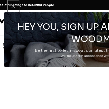
eautiful Things to Beautiful People
H Εταιρεία
HEY YOU, SIGN UP
Click to enlarge
WOODM
SOLD
OUT
Be the first to learn about our latest 
Will be used in accordance wi