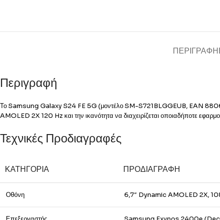
ΠΕΡΙΓΡΑΦΉ
Περιγραφή
Το Samsung Galaxy S24 FE 5G (μοντέλο SM-S721BLGGEUB, EAN 880609572
AMOLED 2X 120 Hz και την ικανότητα να διαχειρίζεται οποιαδήποτε εφαρμογ
Τεχνικές Προδιαγραφές
ΚΑΤΗΓΟΡΊΑ
ΠΡΟΔΙΑΓΡΑΦΉ
Οθόνη
6,7″ Dynamic AMOLED 2X, 108
Επεξεργαστής
Samsung Exynos 2400e (Deca-