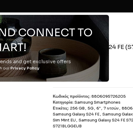
 AND CONNECT TO
ART!
Samsung Galaxy S24 FE (S
Dual-Sim Mint EU
trends and get exclusive offers
€
464,31
th our
Privacy Policy
Εξαντλημένο
Κωδικός προϊόντος:
8806095726205
Κατηγορία:
Samsung Smartphones
Ετικέτες:
256 GB
,
5G
,
6"
,
7 ιντσών
,
8806
Samsung Galaxy S24 FE
,
Samsung Galaxy
Sim Mint EU
,
Samsung Galaxy S24 FE S72
S721BLGGEUB