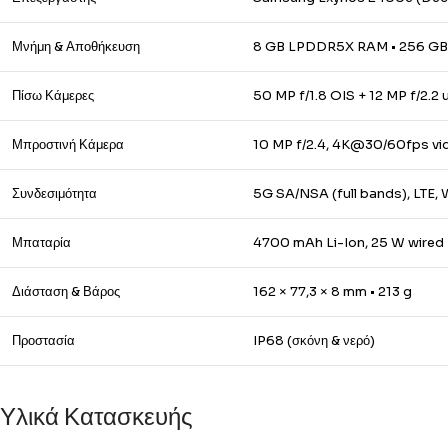
Μνήμη & Αποθήκευση
8 GB LPDDR5X RAM • 256 GB 
Πίσω Κάμερες
50 MP f/1.8 OIS + 12 MP f/2.2
Μπροστινή Κάμερα
10 MP f/2.4, 4K@30/60fps vi
Συνδεσιμότητα
5G SA/NSA (full bands), LTE, 
Μπαταρία
4700 mAh Li-Ion, 25 W wired P
Διάσταση & Βάρος
162 × 77,3 × 8 mm • 213 g
Προστασία
IP68 (σκόνη & νερό)
Υλικά Κατασκευής