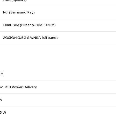
Ναι (Samsung Pay)
Dual-SIM (2×nano-SIM + eSIM)
2G/3G/4G/5G SA/NSA full bands
ΜΉ
W USB Power Delivery
 W
,5 W