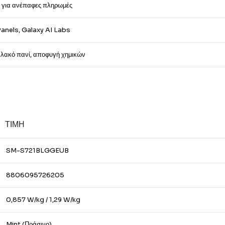
 για ανέπαφες πληρωμές
anels, Galaxy AI Labs
αλακό πανί, αποφυγή χημικών
ΤΙΜΉ
SM-S721BLGGEUB
8806095726205
0,857 W/kg / 1,29 W/kg
Mint (Πράσινο)