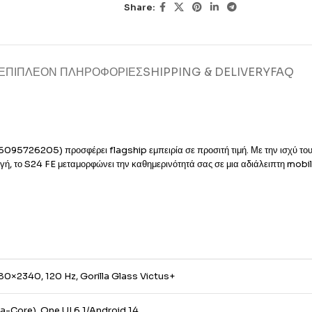
Share:
ΕΠΙΠΛΈΟΝ ΠΛΗΡΟΦΟΡΊΕΣ
SHIPPING & DELIVERY
FAQ
6205) προσφέρει flagship εμπειρία σε προσιτή τιμή. Με την ισχύ του
ή, το S24 FE μεταμορφώνει την καθημερινότητά σας σε μια αδιάλειπτη mobil
0×2340, 120 Hz, Gorilla Glass Victus+
Core), One UI 6.1/Android 14